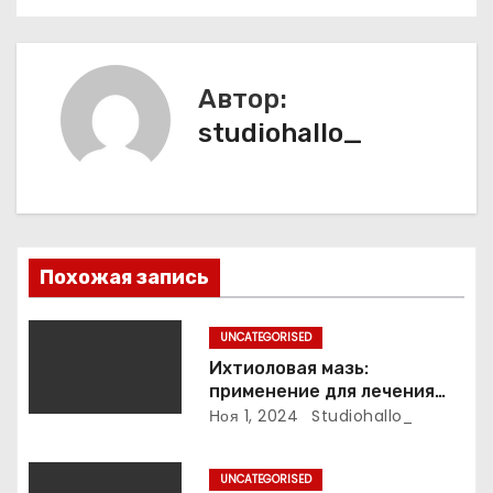
а
ц
Автор:
и
studiohallo_
я
п
о
Похожая запись
з
UNCATEGORISED
а
Ихтиоловая мазь:
применение для лечения
п
фурункулов
Ноя 1, 2024
Studiohallo_
и
UNCATEGORISED