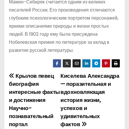
Мамин-Сибиряк считается одним из великих
писателей России. Его произведения отличаются
глубоким психологическим портретом персонажей,
яркими описаниями природы и жизни простых
людей. В 1902 году ему была присуждена
Нобелевская премия по литературе за вклад в
развитие русской литературы.
Крылов певец
Киселева Александра
Н
биография
— поразительная и
а
интересные факты
вдохновляющая
и достижения
история жизни,
в
Научно-
успехов и
и
познавательный
удивительных
портал
фактов
г