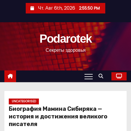
П
Чт. Авг 6th, 2026
2:55:51 PM
е
р
е
Podarotek
й
т
Секреты здоровья
и
к
с
о
д
е
р
UNCATEGORISED
Биография Мамина Сибиряка —
ж
история и достижения великого
и
писателя
м