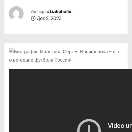
о
м
Автор:
studiohallo_
Дек 2, 2023
у