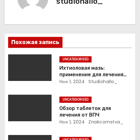
studiohallo_
п
о
з
Похожая запись
а
п
UNCATEGORISED
Ихтиоловая мазь:
и
применение для лечения
фурункулов
Ноя 1, 2024
Studiohallo_
с
я
UNCATEGORISED
Обзор таблеток для
м
лечения от ВПЧ
Ноя 1, 2024
Znakcomstva_
UNCATEGORISED