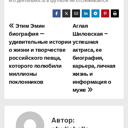
его деятельность в футболе не отслеживается.
Этим Эмин
Аглая
Н
биография —
Шиловская –
а
удивительные истории
успешная
о жизни и творчестве
актриса, ее
в
российского певца,
биография,
и
которого полюбили
карьера, личная
миллионы
жизнь и
г
поклонников
информация о
а
муже
ц
и
Автор:
я