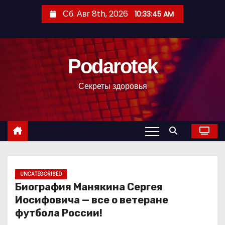
П
Сб. Авг 8th, 2026
10:33:46 AM
е
р
е
Podarotek
й
т
Секреты здоровья
и
к
с
о
д
е
р
UNCATEGORISED
Биография Манякина Сергея
ж
Иосифовича — все о ветеране
и
футбола России!
м