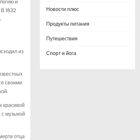
ологию и
Новости плюс
 В 1832
.
Продукты питания
Путешествия
исходил из
Спорт и йога
известных
ся своими
кой.
а красивой
 с музыкой
мерти отца