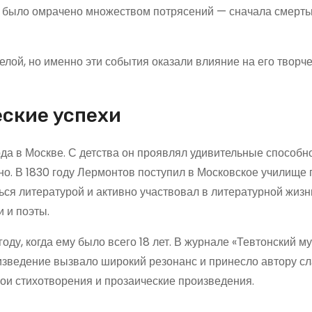
тво было омрачено множеством потрясений — сначала смерть
лой, но именно эти события оказали влияние на его творче
еские успехи
да в Москве. С детства он проявлял удивительные способно
ано. В 1830 году Лермонтов поступил в Московское училище
ься литературой и активно участвовал в литературной жизн
и и поэты.
оду, когда ему было всего 18 лет. В журнале «Тевтонский м
изведение вызвало широкий резонанс и принесло автору сл
и стихотворения и прозаические произведения.