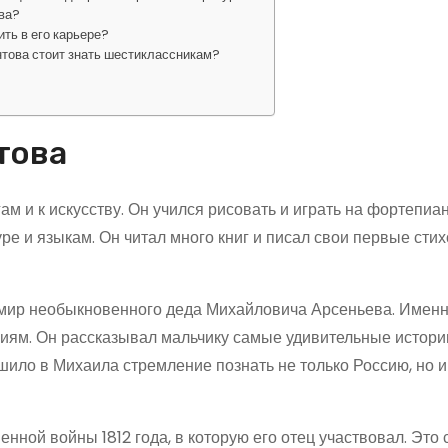
ва?
ть в его карьере?
това стоит знать шестиклассникам?
това
м и к искусству. Он учился рисовать и играть на фортепиан
ре и языкам. Он читал много книг и писал свои первые сти
 мир необыкновенного деда Михайловича Арсеньева. Именн
виям. Он рассказывал мальчику самые удивительные истори
шило в Михаила стремление познать не только Россию, но и
нной войны 1812 года, в которую его отец участвовал. Это