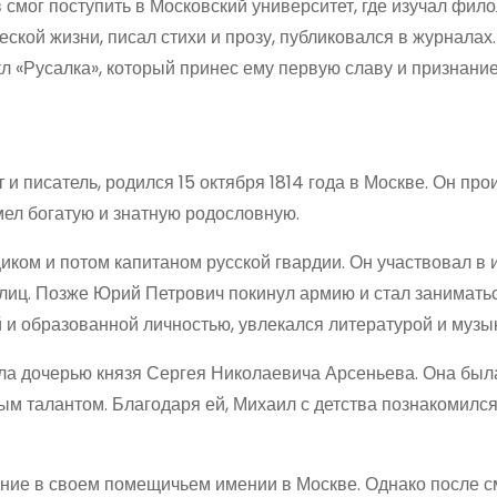
смог поступить в Московский университет, где изучал фил
еской жизни, писал стихи и прозу, публиковался в журналах.
 «Русалка», который принес ему первую славу и признание
 писатель, родился 15 октября 1814 года в Москве. Он про
мел богатую и знатную родословную.
ком и потом капитаном русской гвардии. Он участвовал в 
рлиц. Позже Юрий Петрович покинул армию и стал занимать
 и образованной личностью, увлекался литературой и музы
а дочерью князя Сергея Николаевича Арсеньева. Она был
м талантом. Благодаря ей, Михаил с детства познакомился
ние в своем помещичьем имении в Москве. Однако после с