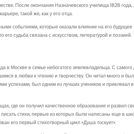
честве. После окончания Назначевского училища 1828 года
рьере, такой же, как у его отца.
ыми событиями, которые оказали влияние на его будущее
 его судьба связана с искусством, литературой и поэзией.
да в Москве в семье небогатого землевладельца. С самого 
мся в любви к чтению и творчеству. Он читал много и был
ими успехами, был одним из лучших учеников и привлекал 
ах, где он получил качественное образование и развил св
л писать стихи, первые из которых были написаны еще в ш
кован его первый стихотворный цикл «Душа тоскует».