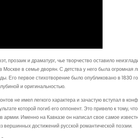
, прозаик и драматург, чье творчество оставило неизгла
 в Москве в семье дворян. С детства у него была огромная 
ды. Его первое стихотворение было опубликовано в 1830 год
глубиной и оригинальностью.
нтов не имел легкого характера и зачастую вступал в конф
льтате которой погиб его оппонент. Это привело к тому, что
 в армии. Именно на Кавказе он написал свое самое извест
из вершинных достижений русской романтической поэзии.