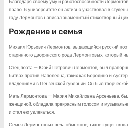
Благодаря своему уму и работоспособности Лермонтов 
право. В университете он активно участвовал в студенч
году Лермонтов написал знаменитый стихотворный цикл
Рождение и семья
Михаил Юрьевич Лермонтов, выдающийся русский поэт и
старинного дворянского рода Лермонтовых, который и
Отец поэта — Юрий Петрович Лермонтов, был прапорщи
битвах против Наполеона, таких как Бородино и Аусте
владениями в Пензенской губернии. Он был творческой
Мать Лермонтова — Мария Михайловна Арсеньева, был
женщиной, обладала прекрасным голосом и музыкальны
и стал ею увлекаться.
Семья Лермонтовых вела обмежное, тихое существова