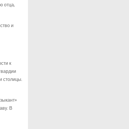
ю отца,
ство и
сти к
 гвардии
и столицы.
узыкант»
аву. В