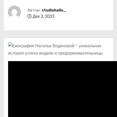
о
м
Автор:
studiohallo_
Дек 3, 2023
у