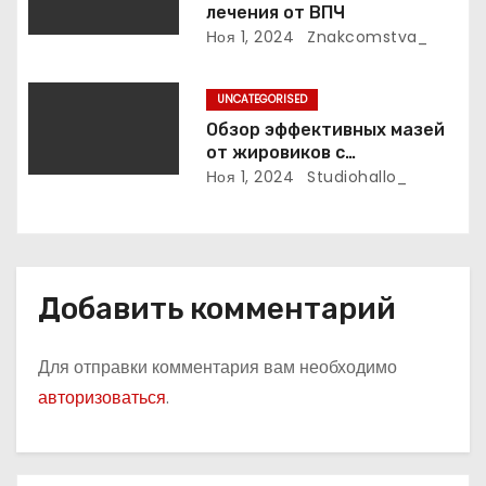
с
лечения от ВПЧ
Ноя 1, 2024
Znakcomstva_
я
м
UNCATEGORISED
Обзор эффективных мазей
от жировиков с
рассасывающим эффектом
Ноя 1, 2024
Studiohallo_
Добавить комментарий
Для отправки комментария вам необходимо
авторизоваться
.