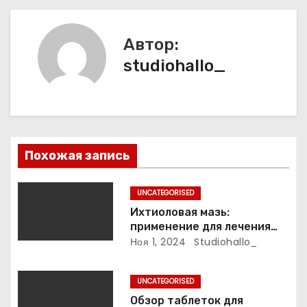
а
Автор:
ц
studiohallo_
и
я
п
Похожая запись
о
з
UNCATEGORISED
Ихтиоловая мазь:
а
применение для лечения
фурункулов
Ноя 1, 2024
Studiohallo_
п
и
UNCATEGORISED
Обзор таблеток для