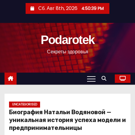
П
Сб. Авг 8th, 2026
4:50:40 PM
е
р
е
Podarotek
й
т
Секреты здоровья
и
к
с
о
д
е
р
UNCATEGORISED
Биография Натальи Водяновой —
ж
уникальная история успеха модели и
и
предпринимательницы
м