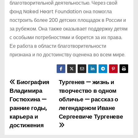
благотворительной деятельностью. Через свой
фонд Naked Heart Foundation она помогла
построить более 200 детских площадок в России и
за рубежом. Она также оказывает поддержку детям
с особыми потребностями и борется за их права.
Ее работа в области благотворительности
признана и по достоинству оценена во всем мире.
Биография
Тургенев — жизнь и
Н
Владимира
творчество в одном
а
Гостюхина —
обличье — рассказ о
ранние годы,
легендарном Иване
в
карьера и
Сергеевиче Тургеневе
и
достижения
г