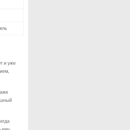
ель
т и уже
ием,
даже
ешный
сегда
о ему