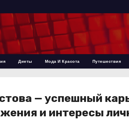
ния
Диеты
Мода И Красота
Путешествия
стова — успешный карь
жения и интересы лич