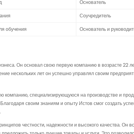
д
Основатель
ания
Соучредитель
ля обучения
Основатель и руководит
изнеса. Он основал свою первую компанию в возрасте 22 ле
чение нескольких лет он успешно управлял своим предприят
ную компанию, специализирующуюся на производстве и про
 Благодаря своим знаниям и опыту Истов смог создать усп
.
инципов честности, надежности и высокого качества. Он в
я предложить только лучшие товары и услуги. Это позволил