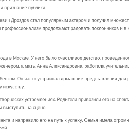
и признание публики.
евич Дроздов стал популярным актером и получил множест
т и профессионализм продолжают радовать поклонников и в 
ода в Москве. У него было счастливое детство, проведенно
женером, а мать, Анна Александровна, работала учительниц
бенком. Он часто устраивал домашние представления для 
у искусству.
ворческих устремлениях. Родители привозили его на спект
ы выступить на сцене.
ланта и направило его на путь к успеху. Семья имела огром
рой.