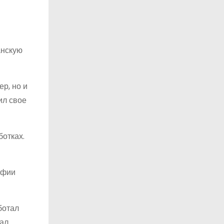
анскую
р, но и
ил свое
ботках.
афии
ботал
тал