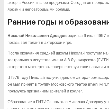
актер в России и за ее пределами. Сегодня он продолж
яркими и неповторимыми ролями.
Ранние годы и образован
Николай Николаевич Дроздов
родился 6 июля 1957 го
показывал талант в актерской игре.
После окончания средней школы Николай поступил на ф
театрального искусства имени А.В.Луначарского (ГИТИС
актерского мастерства, совершенствуя свои навыки и
В 1978 году Николай получил диплом актера-режиссера
он был принят в труппу Московского театра imeni M.N.
пользуясь признанием зрителей и коллег.
Образование в ГИТИСе помогло Николаю Дроздову утве
сцены, а также открыло перед ним двери в кинематогр