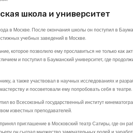
нская школа и университет
года в Москве. После окончания школы он поступил в Баум
естижных учебных заведений в Москве.
ие, которое позволило ему прославиться не только как акте
тличием и поступил в Бауманский университет, где продолж
нику, а также участвовал в научных исследованиях и разра
 мастерству и посоветовали ему попробовать себя в театре.
тупил во Всесоюзный государственный институт кинематогр
ством известных преподавателей.
ринял приглашение в Московский театр Сатиры, где он ра
арьеру он сыграл множество замечательных ролей и зарабо