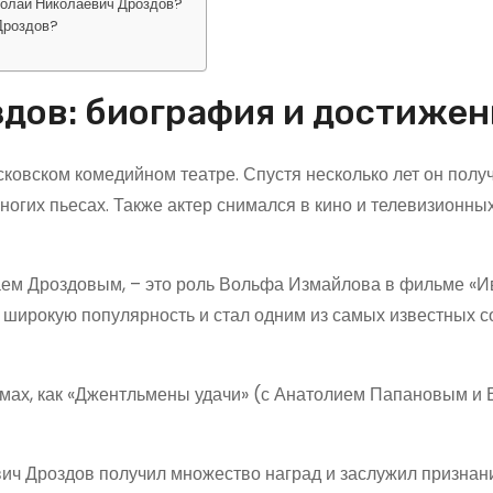
колай Николаевич Дроздов?
Дроздов?
дов: биография и достижен
сковском комедийном театре. Спустя несколько лет он полу
ногих пьесах. Также актер снимался в кино и телевизионных
аем Дроздовым, – это роль Вольфа Измайлова в фильме «И
 широкую популярность и стал одним из самых известных с
ьмах, как «Джентльмены удачи» (с Анатолием Папановым и
ич Дроздов получил множество наград и заслужил признани