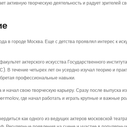
ает активную творческую деятельность и радует зрителей с
ие
да в городе Москва. Еще с детства проявлял интерес к иск
акультет актерского искусства Государственного институт
). В течение четырех лет он усердно изучал теорию и прак
 обретая профессиональные навыки.
 и начал свою творческую карьеру. Сразу после выпуска из
Yermolov, где начал работать и играть крупные и важные ро
рдиться как одного из ведущих актеров московской театр
аф. Регулярные появления на сцене и участие в популярны