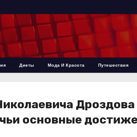
ния
Диеты
Мода И Красота
Путешествия
иколаевича Дроздова 
, чьи основные дости