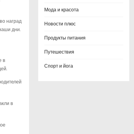
Мода и красота
во наград
Новости плюс
наши дни.
Продукты питания
Путешествия
е в
Спорт и йога
ей.
родителей
акли в
ное