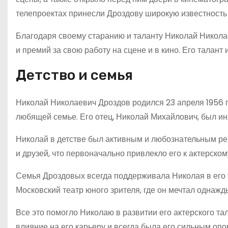
телепроектах принесли Дроздову широкую известность 
Благодаря своему старанию и таланту Николай Никола
и премий за свою работу на сцене и в кино. Его талан
Детство и семья
Николай Николаевич Дроздов родился 23 апреля 1956 г
любящей семье. Его отец, Николай Михайлович, был ин
Николай в детстве был активным и любознательным ре
и друзей, что первоначально привлекло его к актерском
Семья Дроздовых всегда поддерживала Николая в его т
Московский театр юного зрителя, где он мечтал однажд
Все это помогло Николаю в развитии его актерского та
влияние на его карьеру и всегда была его сильным опо