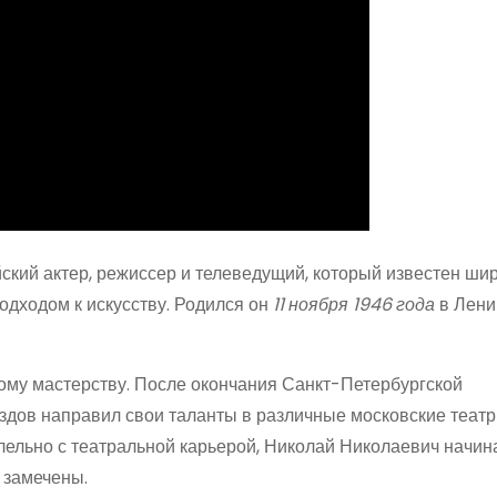
кий актер, режиссер и телеведущий, который известен ши
дходом к искусству. Родился он
11 ноября 1946 года
в Лени
кому мастерству. После окончания Санкт-Петербургской
здов направил свои таланты в различные московские театр
лельно с театральной карьерой, Николай Николаевич начин
о замечены.