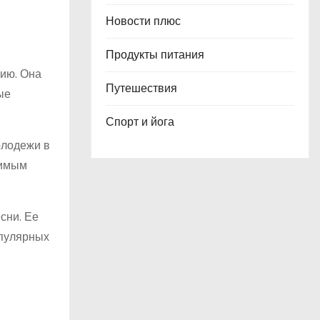
Новости плюс
Продукты питания
нию. Она
Путешествия
ые
Спорт и йога
олодежи в
римым
сни. Ее
опулярных