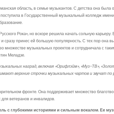
манская область, в семье музыкантов. С детства она была 
я поступила в Государственный музыкальный колледж имени
образование.
Русского Рока», но вскоре решила начать сольную карьеру. 
 и сразу принес ей большую популярность. С тех пор она в
во множестве музыкальных проектов и сотрудничала с таки
нтин Меладзе.
ыкальных наград, включая «Орифлэйм», «Муз-ТВ», «Золо
анимают верхние строчки музыкальных чартов и звучат по 
ворительном фронте. Она поддерживает множество благотв
 для ветеранов и инвалидов.
ль с глубокими историями и сильным вокалом. Ее му