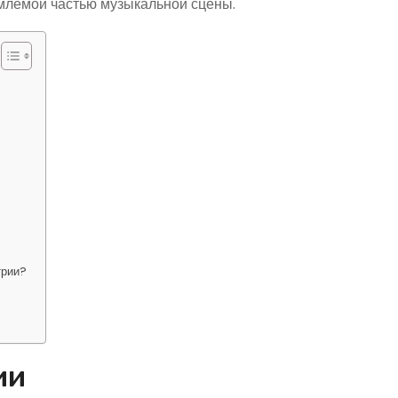
емлемой частью музыкальной сцены.
трии?
ии