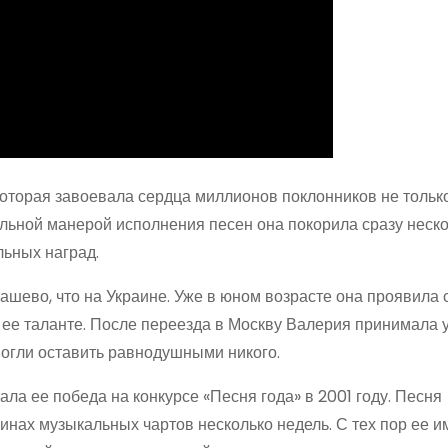
которая завоевала сердца миллионов поклонников не только
льной манерой исполнения песен она покорила сразу неск
ьных наград.
ашево, что на Украине. Уже в юном возрасте она проявила 
 ее таланте. После переезда в Москву Валерия принимала 
 могли оставить равнодушными никого.
ла ее победа на конкурсе «Песня года» в 2001 году. Песня
нах музыкальных чартов несколько недель. С тех пор ее и