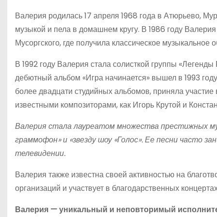
Валерия родилась 17 апреля 1968 года в Атюрьево, Мур
музыкой и пела в домашнем кругу. В 1986 году Валери
Мусоргского, где получила классическое музыкальное 
В 1992 году Валерия стала солисткой группы «Легенды 
дебютный альбом «Игра начинается» вышел в 1993 году
более двадцати студийных альбомов, приняла участие 
известными композиторами, как Игорь Крутой и Конста
Валерия стала лауреатом множества престижных муз
граммофон» и «звезду шоу «Голос». Ее песни часто з
телевидении.
Валерия также известна своей активностью на благот
организаций и участвует в благодарственных концертах
Валерия — уникальный и неповторимый исполните