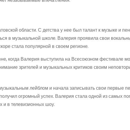
ляет незабываемые впечатления.
товской области. С детства у нее был талант к музыке и пе
аться в музыкальной школе. Валерия проявила свои вокальн
скоре стала популярной в своем регионе.
вне, когда Валерия выступила на Всесоюзном фестивале м
внимание зрителей и музыкальных критиков своим неповто
 музыкальным лейблом и начала записывать свои первые пе
 получил огромный успех. Валерия стала одной из самых п
х и в телевизионных шоу.