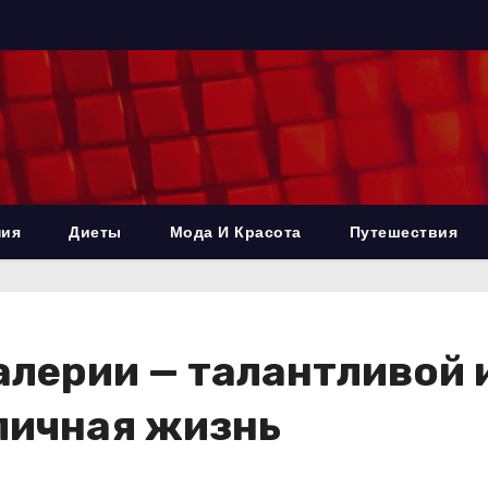
ния
Диеты
Мода И Красота
Путешествия
лерии — талантливой 
 личная жизнь