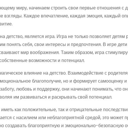
ающему миру, начинаем строить свои первые отношения с 
 взгляды. Каждое впечатление, каждая эмоция, каждый оп
витие.
 детство, является игра. Игра не только позволяет детям 
им понять себя, свои интересы и предпочтения. В игре дет
сваивают мир воображения. Таким образом, игра стимулиру
 собственные возможности и потенциал.
магическое влияние на детство. Взаимодействие с родителя
моциональное благополучие, но и формирует самооценку и
аботу, любовь и поддержку, они начинают понимать, что о
зволяя им развиваться и раскрывать свой потенциал.
 иметь как положительные, так и отрицательные последстви
вается с насилием или неблагоприятной средой, это может п
но создавать благоприятную и эмоционально-безопасную о