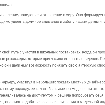
енциал.
е мышление, поведение и отношение к миру. Оно формирует
одимо уделять должное внимание и заботу нашим детям, ч
.
 свой путь с участия в школьных постановках. Когда он пр
ные режиссеры, которые пригласили его на телевидение. П
но они дали ему возможность показать свою актерскую спос
 карьеру, участвуя в небольших показах местных дизайнеро
льному подходу, ее талант был замечен модельным агентс
станавливалась на достигнутом и решила попробовать себя 
ия, она смогла добиться славы и признания в модельной ин