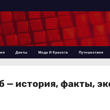
ния
Диеты
Мода И Красота
Путешествия
б — история, факты, э