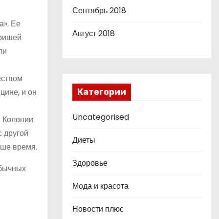
Сентябрь 2018
а». Ее
Август 2018
тришей
ли
еством
цине, и он
Категории
Uncategorised
й Колонии
с другой
Диеты
аше время.
Здоровье
обычных
Мода и красота
Новости плюс