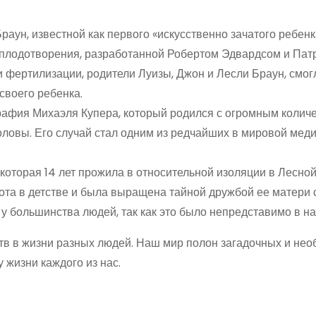
раун, известной как первого «искусственно зачатого ребенк
 оплодотворения, разработанной Робертом Эдвардсом и Па
 и фертилизации, родители Луизы, Джон и Лесли Браун, смог
своего ребенка.
рафия Михаэля Купера, который родился с огромным колич
оловы. Его случай стал одним из редчайших в мировой меди
которая 14 лет прожила в относительной изоляции в Лесно
ота в детстве и была выращена тайной дружбой ее матери 
у большинства людей, так как это было непредставимо в н
тв в жизни разных людей. Наш мир полон загадочных и не
 жизни каждого из нас.