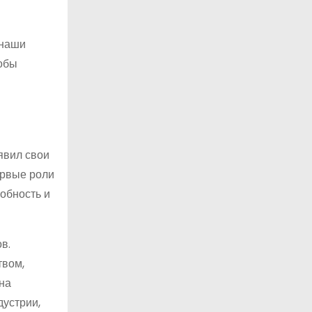
 наши
тобы
оявил свои
ервые роли
обность и
в.
твом,
на
дустрии,