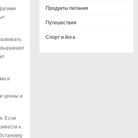
Продукты питания
другими
ыт
Путешествия
Спорт и йога
развивать
и выражают
ет
ми и
ни ценны и
я. Если
ривести к
бстановку