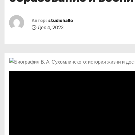
р
m
о
l
а
м
a
в
у
Автор:
studiohallo_
Дек 4, 2023
s
и
s
т
n
ь
i
k
i