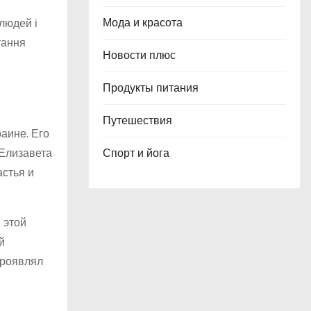
Мода и красота
людей і
тання
Новости плюс
Продукты питания
Путешествия
аине. Его
 Елизавета
Спорт и йога
астья и
 этой
й
проявлял