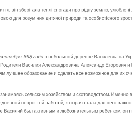
ття, він зберігала теплі спогади про рідну землю, улюблені 
овою для розуміння дитячої природи та особистісного зрос
 сентября 1918 года
в небольшой деревне Василевка на Укр
. Родители Василия Александровича, Александр Егорович и
ям лучшее образование и сделать все возможное для их сч
занимаясь сельским хозяйством и скотоводством. Именно в
дневной непростой работой, которая стала для него важно
ве Василий был активным и любознательным ребенком, он 