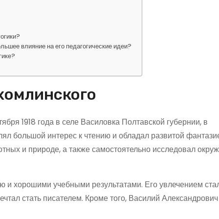
гогики?
ольшее влияние на его педагогические идеи?
гике?
ухомлинского
бря 1918 года в селе Василовка Полтавской губернии, в
лял большой интерес к чтению и обладал развитой фантазие
отных и природе, а также самостоятельно исследовал окр
ю и хорошими учебными результатами. Его увлечением ста
мечтал стать писателем. Кроме того, Василий Александрови