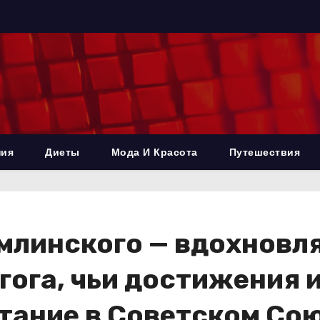
ния
Диеты
Мода И Красота
Путешествия
омлинского — вдохнов
гога, чьи достижения 
тание в Советском Со