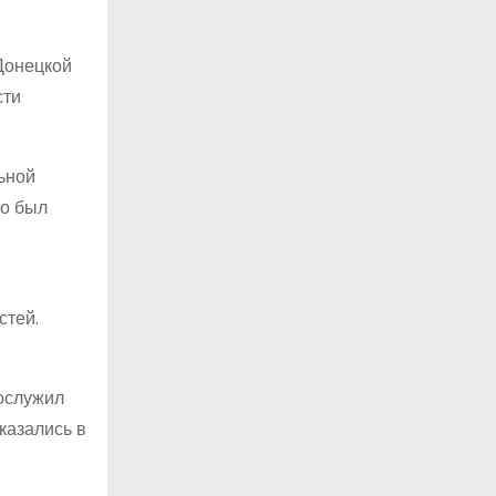
Донецкой
сти
ьной
то был
стей.
рослужил
казались в