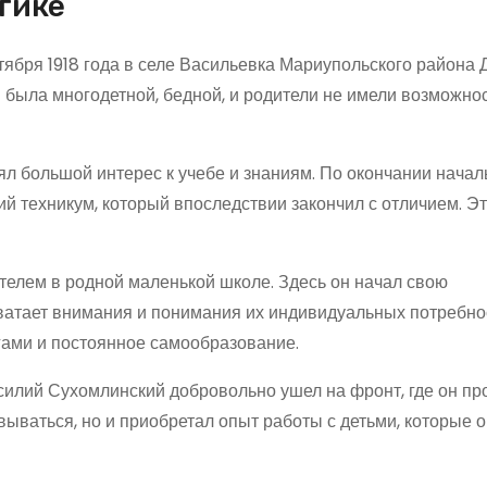
огике
ября 1918 года в селе Васильевка Мариупольского района 
я была многодетной, бедной, и родители не имели возможно
ял большой интерес к учебе и знаниям. По окончании начал
ий техникум, который впоследствии закончил с отличием. Э
телем в родной маленькой школе. Здесь он начал свою
 хватает внимания и понимания их индивидуальных потребно
гами и постоянное самообразование.
асилий Сухомлинский добровольно ушел на фронт, где он п
вываться, но и приобретал опыт работы с детьми, которые о