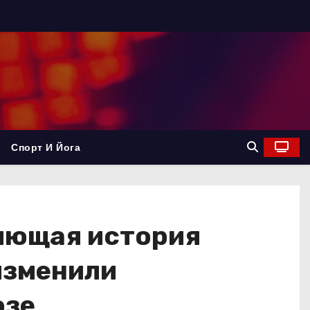
Спорт И Йога
ляющая история
изменили
юзе