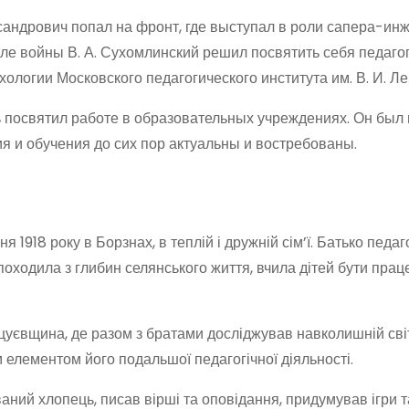
андрович попал на фронт, где выступал в роли сапера-инж
сле войны В. А. Сухомлинский решил посвятить себя педаго
хологии Московского педагогического института им. В. И. Ле
посвятил работе в образовательных учреждениях. Он был
я и обучения до сих пор актуальны и востребованы.
918 року в Борзнах, в теплій і дружній сім’ї. Батько педаго
оходила з глибин селянського життя, вчила дітей бути пра
цуєвщина, де разом з братами досліджував навколишній світ.
 елементом його подальшої педагогічної діяльності.
ний хлопець, писав вірші та оповідання, придумував ігри т