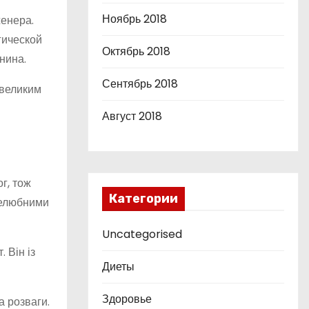
Ноябрь 2018
енера.
гической
Октябрь 2018
нина.
Сентябрь 2018
 великим
Август 2018
г, тож
Категории
целюбними
Uncategorised
 Він із
Диеты
Здоровье
а розваги.