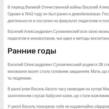
В период Великой Отечественной войны Василий Алекс
Однако в 1942 году он был ранен и демобилизован. По
деятельности и поступил на факультет педагогики и пси
Василий Александрович Сухомлинский всю свою жизнь 
педагогом и инноватором, чьи идеи и методы воспитани
Ранние годы
Василий Олександрович Сухомлинський родився 28 січня 1
виховання малят стало головним завданням. Мати, що п
та людяними.
В ранні роки Василь багато часу проводив на хуторі Ма
захопленням слухав бабусині казки, що стали важливим
У школі Василь показував себе як надзвичайно обдарова