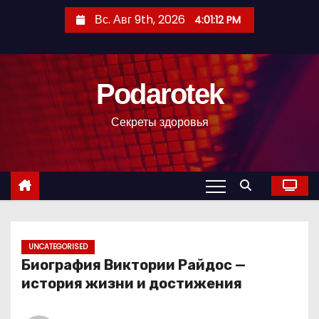
П
Вс. Авг 9th, 2026
4:01:14 PM
е
р
е
Podarotek
й
т
Секреты здоровья
и
к
с
о
д
е
р
UNCATEGORISED
Биография Виктории Райдос —
ж
история жизни и достижения
и
м