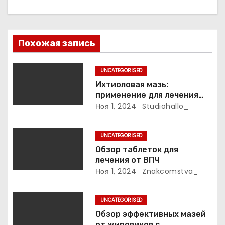
и
я
п
Похожая запись
о
UNCATEGORISED
з
Ихтиоловая мазь:
применение для лечения
а
фурункулов
Ноя 1, 2024
Studiohallo_
п
UNCATEGORISED
и
Обзор таблеток для
лечения от ВПЧ
с
Ноя 1, 2024
Znakcomstva_
я
UNCATEGORISED
м
Обзор эффективных мазей
от жировиков с