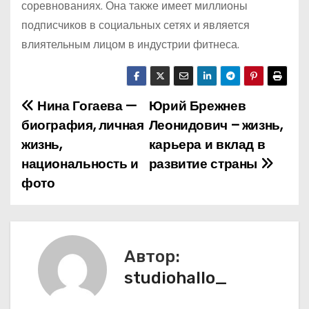
соревнованиях. Она также имеет миллионы
подписчиков в социальных сетях и является
влиятельным лицом в индустрии фитнеса.
Нина Гогаева —
Юрий Брежнев
Н
биография, личная
Леонидович – жизнь,
а
жизнь,
карьера и вклад в
национальность и
развитие страны
в
фото
и
г
а
Автор:
studiohallo_
ц