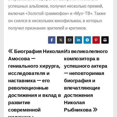
успешных альбомов, получил несколько премий,
включая «Золотой граммофон» и «Муз-ТВ». Также
он снялся в нескольких кинофильмах, в которых
получил признание зрителей и критиков.
Биография Николая
Из великолепного
Н
Амосова —
композитора в
а
гениального хирурга,
успешного актера
исследователя и
— неповторимая
в
наставника — его
биография и
и
революционные
впечатляющие
достижения и вклад в
достижения
г
развитие
Николая
а
современной
Рыбникова