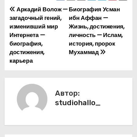
Аркадий Волож —
Биография Усман
Н
загадочный гений,
ибн Аффан —
а
изменивший мир
Жизнь, достижения,
Интернета —
личность — Ислам,
в
биография,
история, пророк
и
достижения,
Мухаммад
карьера
г
а
ц
Автор:
и
studiohallo_
я
п