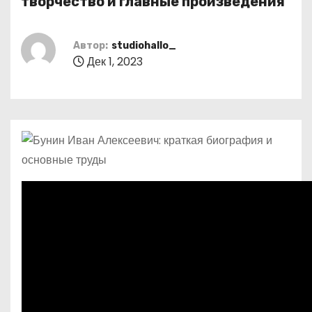
творчество и главные произведения
о
м
Автор:
studiohallo_
у
Дек 1, 2023