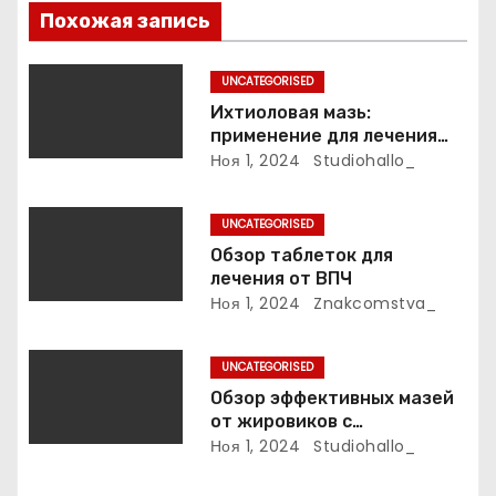
о
Похожая запись
з
UNCATEGORISED
а
Ихтиоловая мазь:
применение для лечения
п
фурункулов
Ноя 1, 2024
Studiohallo_
и
UNCATEGORISED
с
Обзор таблеток для
лечения от ВПЧ
я
Ноя 1, 2024
Znakcomstva_
м
UNCATEGORISED
Обзор эффективных мазей
от жировиков с
рассасывающим эффектом
Ноя 1, 2024
Studiohallo_