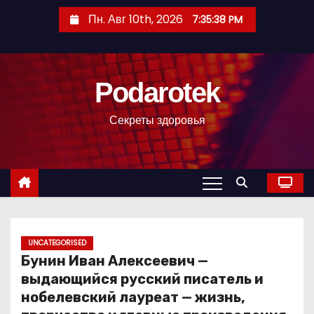
П
Пн. Авг 10th, 2026
7:35:39 PM
е
р
е
Podarotek
й
т
Секреты здоровья
и
к
с
о
д
е
р
UNCATEGORISED
Бунин Иван Алексеевич —
ж
выдающийся русский писатель и
и
нобелевский лауреат — жизнь,
м