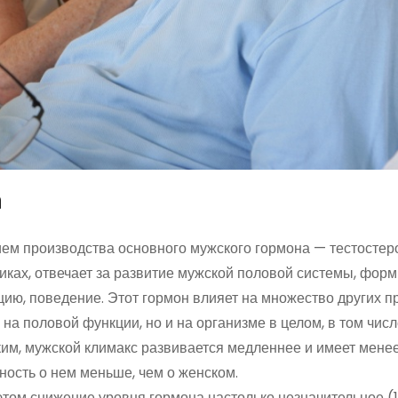
а
ем производства основного мужского гормона — тестостер
иках, отвечает за развитие мужской половой системы, фор
цию, поведение. Этот гормон влияет на множество других п
на половой функции, но и на организме в целом, в том числ
им, мужской климакс развивается медленнее и имеет мене
ость о нем меньше, чем о женском.
 этом снижение уровня гормона настолько незначительное (1