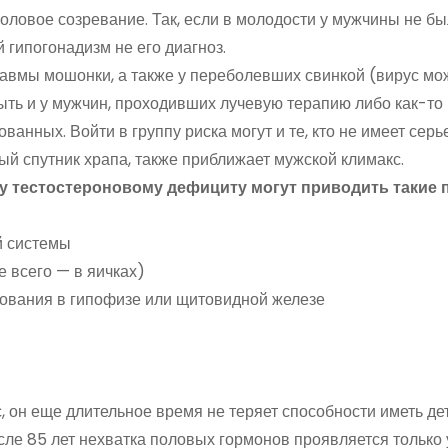
ловое созревание. Так, если в молодости у мужчины не б
 гипогонадизм не его диагноз.
авмы мошонки, а также у переболевших свинкой (вирус мо
быть и у мужчин, проходивших лучевую терапию либо как-то
нных. Войти в группу риска могут и те, кто не имеет серь
ый спутник храпа, также приближает мужской климакс.
у тестостероновому дефициту могут приводить такие 
й системы
 всего — в яичках)
ования в гипофизе или щитовидной железе
, он еще длительное время не теряет способности иметь де
осле 85 лет нехватка половых гормонов проявляется только 