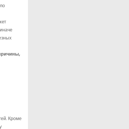
ыло
жет
 иначе
езных
причины,
тей. Кроме
у