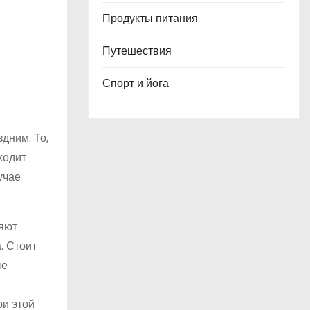
Продукты питания
Путешествия
Спорт и йога
дним. То,
ходит
учае
яют
. Стоит
ые
ри этой