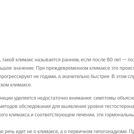
такой климакс называется ранним, если после 60 лет — поз
ольшое значение. При преждевременном климаксе это проис
рогрессируют не годами, а значительно быстрее. В этом сл
ском климаксе.
нкции уделяется недостаточно внимания: симптомы объясн
 методов обследования для выявления уровня тестостерона
кого климакса и соответствующем лечении, эти гормональн
ае речь идет не о климаксе, а о первичном гипогонадизме. П