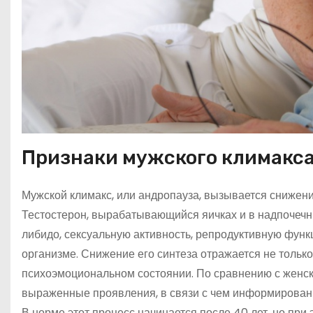
Признаки мужского климакс
Мужской климакс, или андропауза, вызывается снижени
Тестостерон, вырабатывающийся яичках и в надпочечн
либидо, сексуальную активность, репродуктивную функ
организме. Снижение его синтеза отражается не только 
психоэмоциональном состоянии. По сравнению с женск
выраженные проявления, в связи с чем информированн
В норме этот процесс начинается после 40 лет, но при