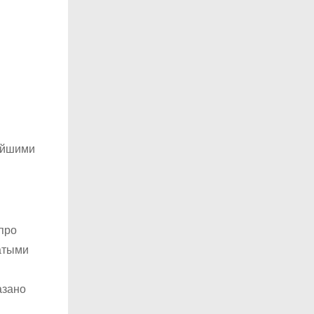
нейшими
 про
атыми
азано