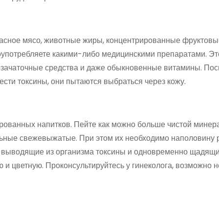
асное мясо, животные жиры, концентрированные фруктовые
лоупотребляете какими-либо медицинскими препаратами. Эт
возачаточные средства и даже обыкновенные витамины. Пос
ести токсины, они пытаются выбраться через кожу.
зированных напитков. Пейте как можно больше чистой минер
альные свежевыжатые. При этом их необходимо наполовину 
ы, выводящие из организма токсины и одновременно щадящ
ю и цветную. Проконсультируйтесь у гинеколога, возможно 