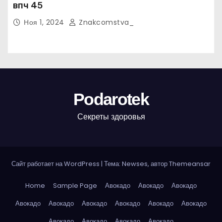
впч 45
Ноя 1, 2024
Znakcomstva_
Podarotek
Секреты здоровья
Сайт работает на WordPress
|
Тема: Newses, автор
Themeansar
Home
Sample Page
Авокадо
Авокадо
Авокадо
Авокадо
Авокадо
Авокадо
Авокадо
Авокадо
Авокадо
Авокадо
Авокадо
Авокадо
Авокадо