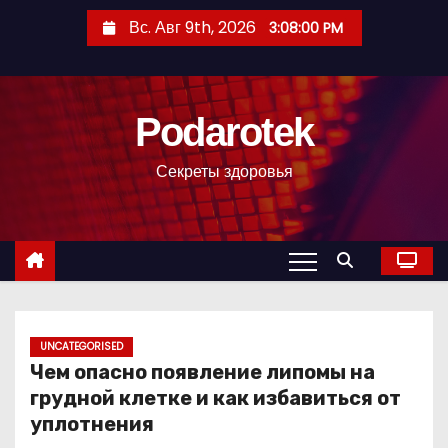
П
Вс. Авг 9th, 2026
3:08:01 PM
е
р
е
Podarotek
й
т
Секреты здоровья
и
к
с
о
д
е
р
UNCATEGORISED
Чем опасно появление липомы на
ж
грудной клетке и как избавиться от
и
уплотнения
м