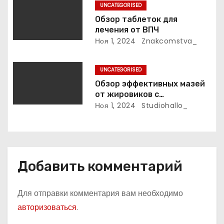
п
UNCATEGORISED
и
Обзор таблеток для
лечения от ВПЧ
с
Ноя 1, 2024
Znakcomstva_
я
UNCATEGORISED
м
Обзор эффективных мазей
от жировиков с
рассасывающим эффектом
Ноя 1, 2024
Studiohallo_
Добавить комментарий
Для отправки комментария вам необходимо
авторизоваться
.