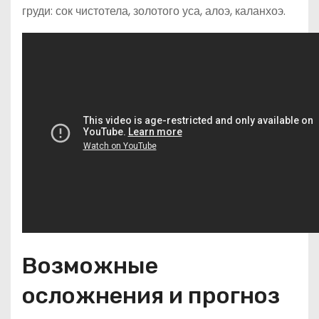
груди: сок чистотела, золотого уса, алоэ, каланхоэ.
Возможные
осложнения и прогноз