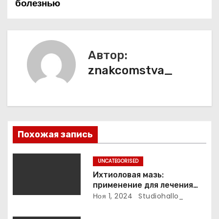
болезнью
и
г
а
Автор:
znakcomstva_
ц
и
я
п
Похожая запись
о
UNCATEGORISED
з
Ихтиоловая мазь:
применение для лечения
а
фурункулов
Ноя 1, 2024
Studiohallo_