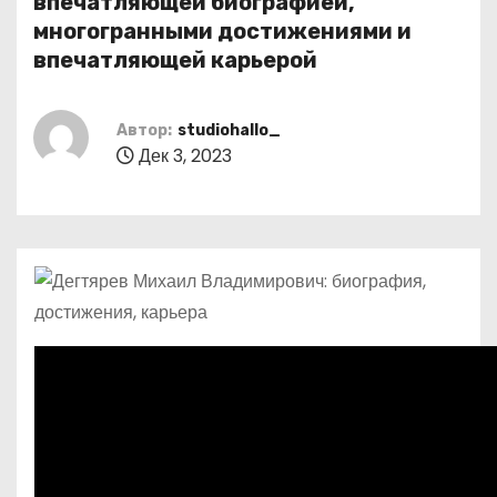
впечатляющей биографией,
о
многогранными достижениями и
м
впечатляющей карьерой
у
Автор:
studiohallo_
Дек 3, 2023