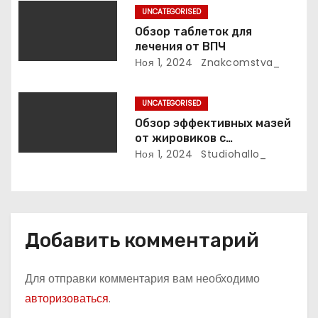
с
UNCATEGORISED
я
Обзор таблеток для
лечения от ВПЧ
м
Ноя 1, 2024
Znakcomstva_
UNCATEGORISED
Обзор эффективных мазей
от жировиков с
рассасывающим эффектом
Ноя 1, 2024
Studiohallo_
Добавить комментарий
Для отправки комментария вам необходимо
авторизоваться
.