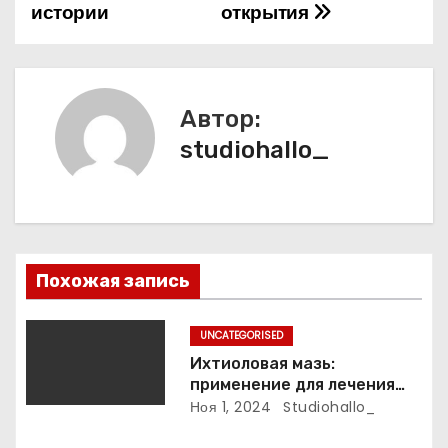
истории
открытия
а
ц
и
Автор:
studiohallo_
я
п
о
з
Похожая запись
а
UNCATEGORISED
п
Ихтиоловая мазь:
применение для лечения
и
фурункулов
Ноя 1, 2024
Studiohallo_