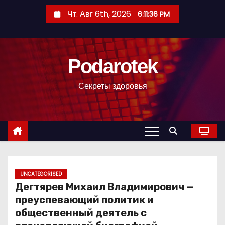
П
Чт. Авг 6th, 2026
6:11:37 PM
е
р
е
Podarotek
й
т
Секреты здоровья
и
к
с
о
д
е
р
UNCATEGORISED
Дегтярев Михаил Владимирович —
ж
преуспевающий политик и
и
общественный деятель с
м