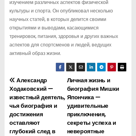
изучением различных аспектов физической
культуры и спорта. Он опубликовал несколько
научных статей, в которых делится своими
открытиями и выводами, касающимися
тренировок, питания, здоровья и других важных
аспектов для спортсменов и людей, ведущих
активный образ жизни.
Александр
Личная жизнь и
Н
Ходаковский —
биография Мишки
а
известный деятель,
Япончика —
чья биография и
удивительные
в
достижения
приключения,
и
оставляют
секреты успеха и
глубокий след в
невероятные
г