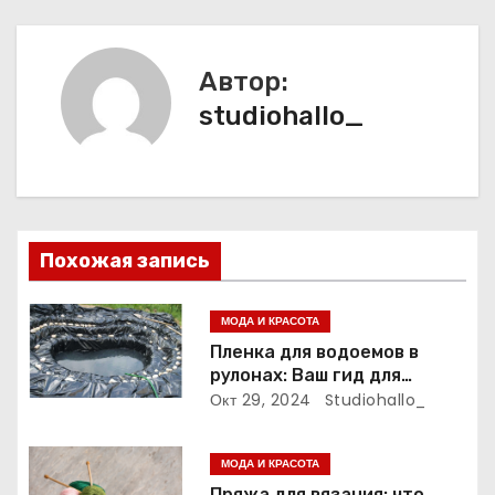
и
г
Автор:
а
studiohallo_
ц
и
я
Похожая запись
п
МОДА И КРАСОТА
о
Пленка для водоемов в
рулонах: Ваш гид для
з
выбора и применения
Окт 29, 2024
Studiohallo_
а
МОДА И КРАСОТА
п
Пряжа для вязания: что