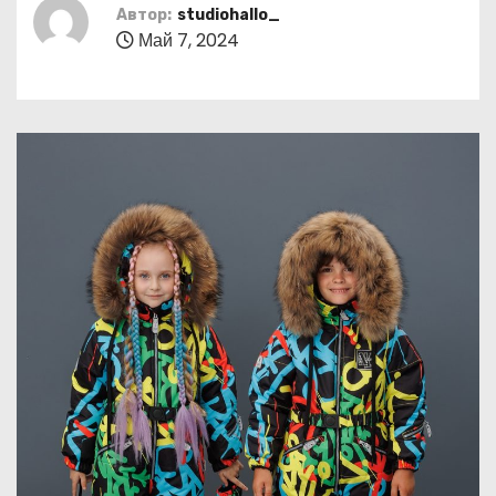
о
Автор:
studiohallo_
Май 7, 2024
м
у