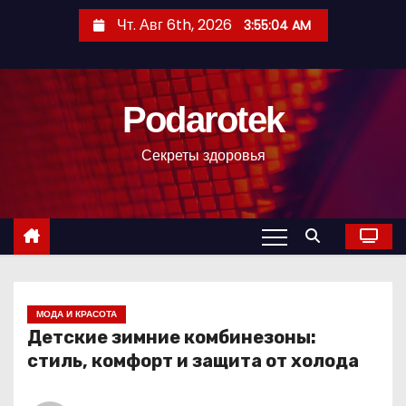
П
Чт. Авг 6th, 2026
3:55:05 AM
е
р
е
Podarotek
й
т
Секреты здоровья
и
к
с
о
д
е
р
МОДА И КРАСОТА
Детские зимние комбинезоны:
ж
стиль, комфорт и защита от холода
и
м