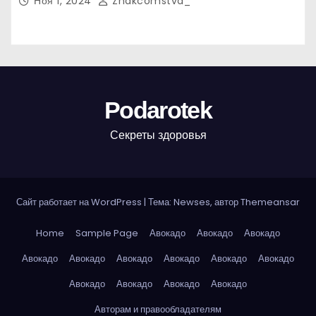
Ноя 1, 2024
Znakcomstva_
Podarotek
Секреты здоровья
Сайт работает на WordPress
|
Тема: Newses, автор
Themeansar
Home
Sample Page
Авокадо
Авокадо
Авокадо
Авокадо
Авокадо
Авокадо
Авокадо
Авокадо
Авокадо
Авокадо
Авокадо
Авокадо
Авокадо
Авторам и правообладателям