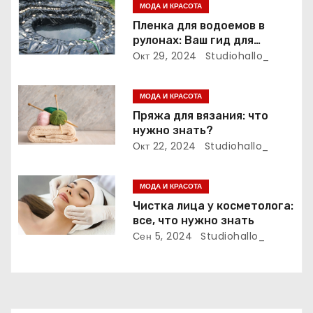
о
МОДА И КРАСОТА
з
Пленка для водоемов в
рулонах: Ваш гид для
а
выбора и применения
Окт 29, 2024
Studiohallo_
п
МОДА И КРАСОТА
и
Пряжа для вязания: что
нужно знать?
с
Окт 22, 2024
Studiohallo_
я
МОДА И КРАСОТА
м
Чистка лица у косметолога:
все, что нужно знать
Сен 5, 2024
Studiohallo_