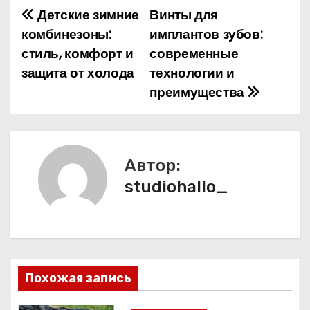
Детские зимние
Винты для
Н
комбинезоны:
имплантов зубов:
а
стиль, комфорт и
современные
защита от холода
технологии и
в
преимущества
и
г
а
Автор:
studiohallo_
ц
и
я
п
Похожая запись