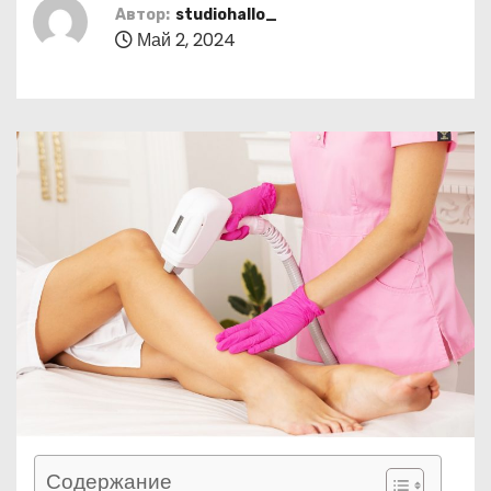
о
Автор:
studiohallo_
Май 2, 2024
м
у
Содержание