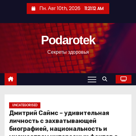
П
Пн. Авг 10th, 2026
11:21:13 AM
е
р
е
Podarotek
й
т
Секреты здоровья
и
к
с
о
д
е
р
UNCATEGORISED
Дмитрий Саймс – удивительная
ж
личность с захватывающей
и
биографией, национальность и
м