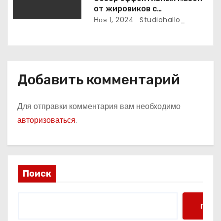
от жировиков с
рассасывающим эффектом
Ноя 1, 2024
Studiohallo_
Добавить комментарий
Для отправки комментария вам необходимо
авторизоваться
.
Поиск
Поис