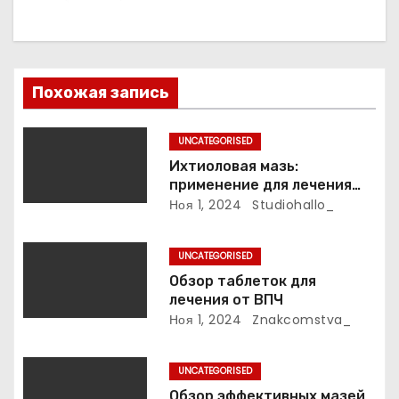
я
п
о
Похожая запись
з
UNCATEGORISED
а
Ихтиоловая мазь:
применение для лечения
п
фурункулов
Ноя 1, 2024
Studiohallo_
и
UNCATEGORISED
с
Обзор таблеток для
лечения от ВПЧ
я
Ноя 1, 2024
Znakcomstva_
м
UNCATEGORISED
Обзор эффективных мазей