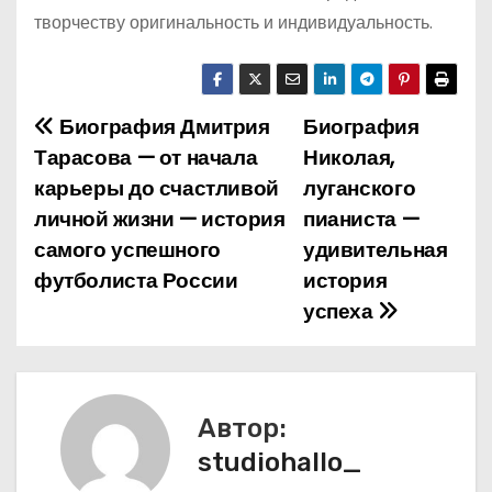
творчеству оригинальность и индивидуальность.
Биография Дмитрия
Биография
Н
Тарасова — от начала
Николая,
а
карьеры до счастливой
луганского
личной жизни — история
пианиста —
в
самого успешного
удивительная
и
футболиста России
история
успеха
г
а
ц
Автор:
и
studiohallo_