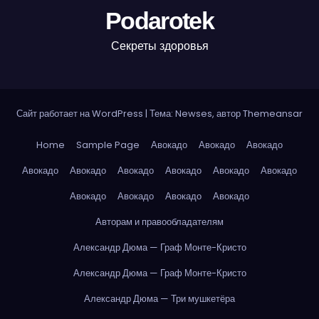
Podarotek
Секреты здоровья
Сайт работает на WordPress
|
Тема: Newses, автор
Themeansar
Home
Sample Page
Авокадо
Авокадо
Авокадо
Авокадо
Авокадо
Авокадо
Авокадо
Авокадо
Авокадо
Авокадо
Авокадо
Авокадо
Авокадо
Авторам и правообладателям
Александр Дюма — Граф Монте-Кристо
Александр Дюма — Граф Монте-Кристо
Александр Дюма — Три мушкетёра