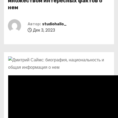
множеством интересных фактов о
о
нем
м
у
Автор:
studiohallo_
Дек 3, 2023