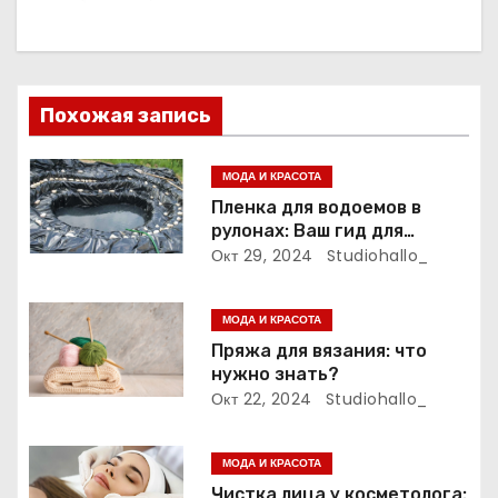
а
ц
и
Похожая запись
я
МОДА И КРАСОТА
п
Пленка для водоемов в
рулонах: Ваш гид для
о
выбора и применения
Окт 29, 2024
Studiohallo_
з
МОДА И КРАСОТА
а
Пряжа для вязания: что
нужно знать?
п
Окт 22, 2024
Studiohallo_
и
МОДА И КРАСОТА
с
Чистка лица у косметолога: