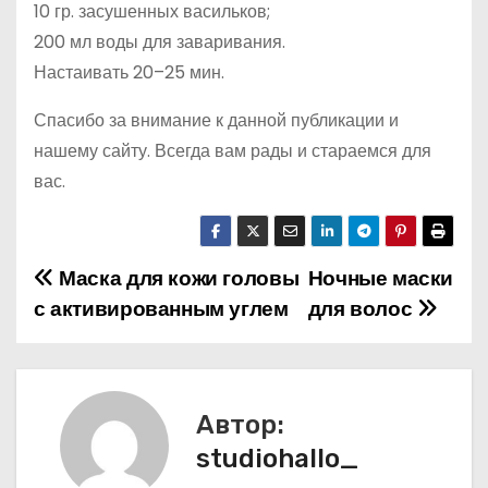
10 гр. засушенных васильков;
200 мл воды для заваривания.
Настаивать 20–25 мин.
Спасибо за внимание к данной публикации и
нашему сайту. Всегда вам рады и стараемся для
вас.
Маска для кожи головы
Ночные маски
Н
с активированным углем
для волос
а
в
и
Автор:
studiohallo_
г