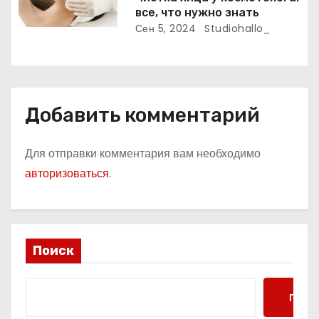
все, что нужно знать
я
Сен 5, 2024
Studiohallo_
м
Добавить комментарий
Для отправки комментария вам необходимо
авторизоваться
.
Поиск
Поис