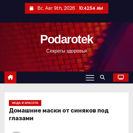
П
Вс. Авг 9th, 2026
10:42:56 AM
е
р
е
Podarotek
й
т
Секреты здоровья
и
к
с
о
д
е
р
МОДА И КРАСОТА
Домашние маски от синяков под
ж
глазами
и
м