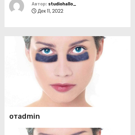
о
Автор:
studiohallo_
Дек 11, 2022
м
у
отadmin