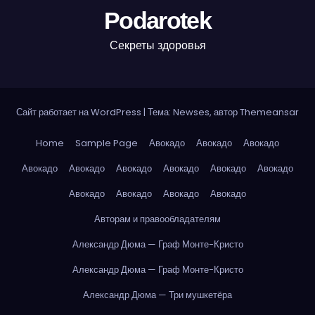
Podarotek
Секреты здоровья
Сайт работает на WordPress
|
Тема: Newses, автор
Themeansar
Home
Sample Page
Авокадо
Авокадо
Авокадо
Авокадо
Авокадо
Авокадо
Авокадо
Авокадо
Авокадо
Авокадо
Авокадо
Авокадо
Авокадо
Авторам и правообладателям
Александр Дюма — Граф Монте-Кристо
Александр Дюма — Граф Монте-Кристо
Александр Дюма — Три мушкетёра