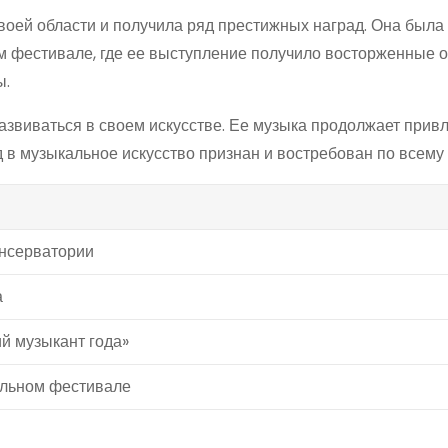
воей области и получила ряд престижных наград. Она была
 фестивале, где ее выступление получило восторженные о
ы.
азвиваться в своем искусстве. Ее музыка продолжает прив
 в музыкальное искусство признан и востребован по всему 
онсерватории
а
й музыкант года»
льном фестивале