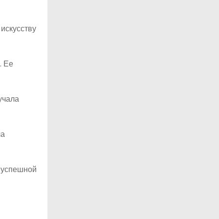
 искусству
. Ее
учала
ла
ь успешной