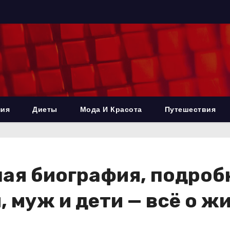
ния
Диеты
Мода И Красота
Путешествия
ная биография, подроб
 муж и дети — всё о жи