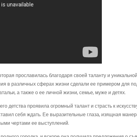
оторая прославилась благодаря своей таланту и уникальной
ния в различных сферах жизни сделали ее примером для п
тальи, а также о ее личной жизни, семье, муже и детях.
его детства проявила огромный талант и страсть к искусств
аставил себя ждать. Ее выразительные глаза, изящная мане
ными чертами ее выступлений.
родного городка, и вскоре она получила предложения о съ