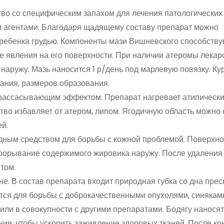
во со специфическим запахом для лечения патологических
и агентами. Благодаря щадящему составу препарат можно
 ребенка грудью. Компоненты мази Вишневского способству
 явления на его поверхности. При наличии атеромы лекар
наружу. Мазь наносится 1 р/день под марлевую повязку. Ку
вания, размеров образования.
рассасывающим эффектом. Препарат нагревает атипически
тво избавляет от атером, липом. Ягодичную область можно
ей.
одным средством для борьбы с кожной проблемой. Поверхно
прорывание содержимого жировика наружу. После удаления
том.
не. В состав препарата входит природная губка со дна пре
тся для борьбы с доброкачественными опухолями, синякам
или в совокупности с другими препаратами. Бодягу наносят
ия, чтобы ускорить заживление здоровых тканей. После кон