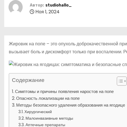
р
m
о
Автор:
studiohallo_
l
а
м
Ноя 1, 2024
a
в
у
s
и
s
т
Жировик на попе – это опухоль доброкачественной при
n
ь
вызывает боль и дискомфорт только при воспалении. Р
i
k
i
Содержание
Симптомы и причины появления наростов на попе
Опасность локализации на попе
Методы безопасного удаления образования на ягодице
Хирургический
Малоинвазивные методы
Аптечные препараты