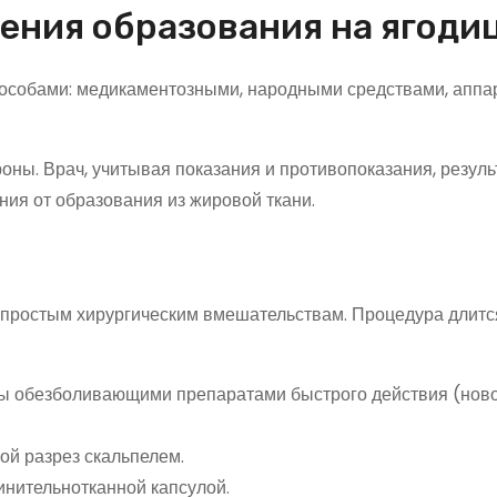
ения образования на ягоди
пособами: медикаментозными, народными средствами, аппа
ны. Врач, учитывая показания и противопоказания, резул
ия от образования из жировой ткани.
 простым хирургическим вмешательствам. Процедура длится
пы обезболивающими препаратами быстрого действия (нов
ой разрез скальпелем.
инительнотканной капсулой.