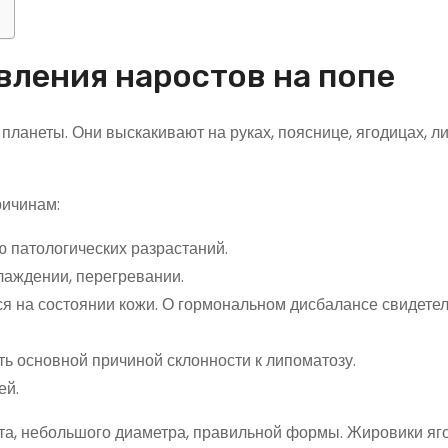
ления наростов на попе
ланеты. Они выскакивают на руках, пояснице, ягодицах, л
ричинам:
 патологических разрастаний.
лаждении, перегревании.
я на состоянии кожи. О гормональном дисбалансе свидете
ь основной причиной склонности к липоматозу.
ей.
ета, небольшого диаметра, правильной формы. Жировики яг