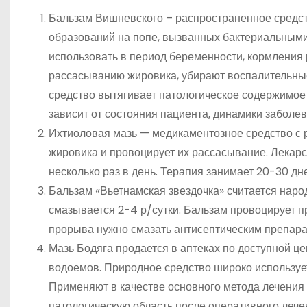
Бальзам Вишневского – распространенное средст
образований на попе, вызванных бактериальным
использовать в период беременности, кормления
рассасыванию жировика, убирают воспалительные
средство вытягивает патологическое содержимое 
зависит от состояния пациента, динамики заболе
Ихтиоловая мазь — медикаментозное средство с 
жировика и провоцирует их рассасывание. Лекарс
несколько раз в день. Терапия занимает 20-30 дн
Бальзам «Вьетнамская звездочка» считается нар
смазывается 2-4 р/сутки. Бальзам провоцирует 
прорыва нужно смазать антисептическим препара
Мазь Бодяга продается в аптеках по доступной це
водоемов. Природное средство широко используе
Применяют в качестве основного метода лечения 
патологическую область после оперативного лечен