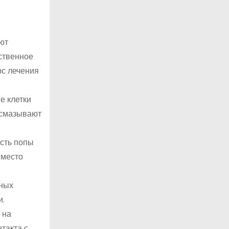
ют
ственное
рс лечения
е клетки
 смазывают
сть попы
 место
сных
и.
 на
такта с