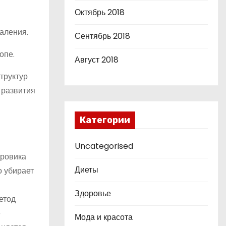
Октябрь 2018
аления.
Сентябрь 2018
опе.
Август 2018
труктур
 развития
Категории
Uncategorised
ировика
Диеты
о убирает
Здоровье
етод
е
Мода и красота