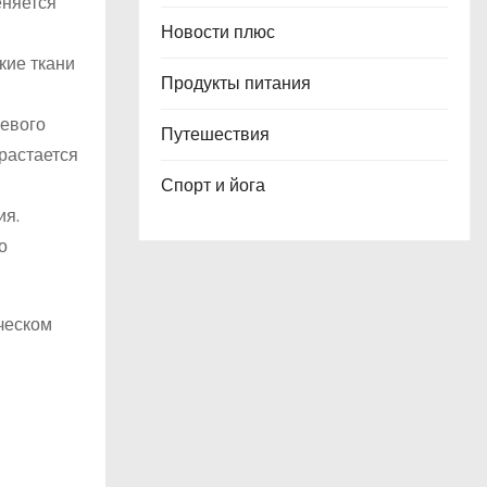
еняется
Новости плюс
кие ткани
Продукты питания
левого
Путешествия
растается
Спорт и йога
ия.
о
ческом