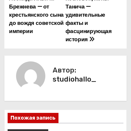
а
Брежнева — от
Танича —
крестьянского сына
удивительные
в
до вождя советской
факты и
и
империи
фасцинирующая
история
г
а
ц
Автор:
и
studiohallo_
я
п
о
Похожая запись
з