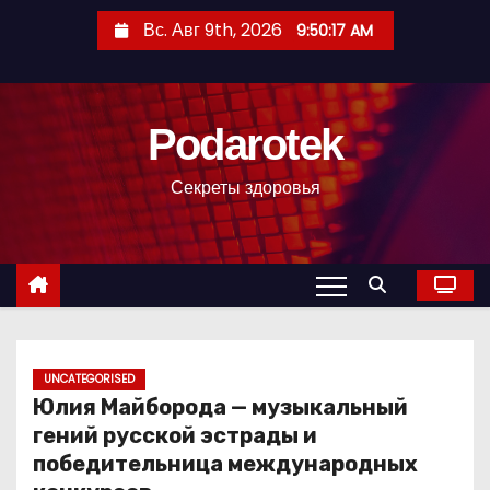
П
Вс. Авг 9th, 2026
9:50:18 AM
е
р
е
Podarotek
й
т
Секреты здоровья
и
к
с
о
д
е
р
UNCATEGORISED
Юлия Майборода — музыкальный
ж
гений русской эстрады и
и
победительница международных
м