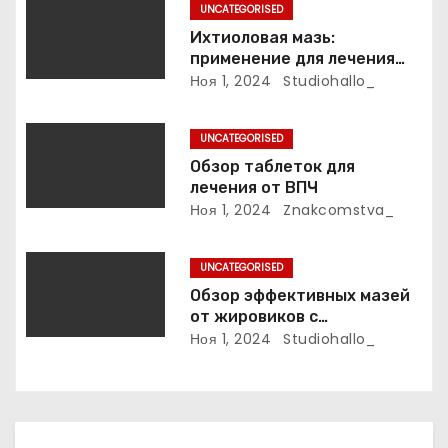
UNCATEGORISED
а
Ихтиоловая мазь:
применение для лечения
п
фурункулов
Ноя 1, 2024
Studiohallo_
и
UNCATEGORISED
с
Обзор таблеток для
лечения от ВПЧ
я
Ноя 1, 2024
Znakcomstva_
м
UNCATEGORISED
Обзор эффективных мазей
от жировиков с
рассасывающим эффектом
Ноя 1, 2024
Studiohallo_