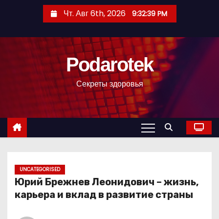
П
Чт. Авг 6th, 2026
9:32:40 PM
е
р
е
Podarotek
й
т
Секреты здоровья
и
к
с
о
д
е
р
UNCATEGORISED
Юрий Брежнев Леонидович – жизнь,
ж
карьера и вклад в развитие страны
и
м