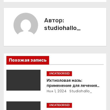
и
г
Автор:
а
studiohallo_
ц
и
я
Похожая запись
п
UNCATEGORISED
о
Ихтиоловая мазь:
применение для лечения
з
фурункулов
Ноя 1, 2024
Studiohallo_
а
UNCATEGORISED
п