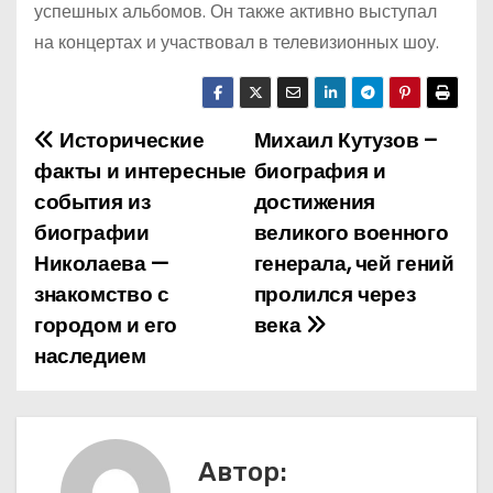
успешных альбомов. Он также активно выступал
на концертах и участвовал в телевизионных шоу.
Исторические
Михаил Кутузов –
Н
факты и интересные
биография и
а
события из
достижения
биографии
великого военного
в
Николаева —
генерала, чей гений
и
знакомство с
пролился через
городом и его
века
г
наследием
а
ц
и
Автор: