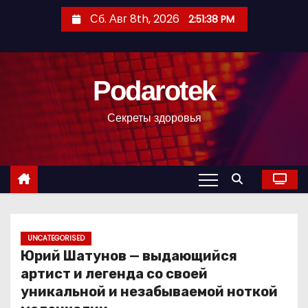
П
Сб. Авг 8th, 2026
2:51:39 PM
е
р
е
Podarotek
й
т
Секреты здоровья
и
к
с
о
д
е
р
UNCATEGORISED
Юрий Шатунов — выдающийся
ж
артист и легенда со своей
и
уникальной и незабываемой ноткой
м