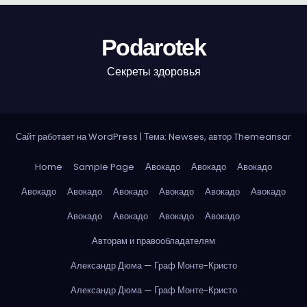
Podarotek
Секреты здоровья
Сайт работает на WordPress
|
Тема: Newses, автор
Themeansar
Home
Sample Page
Авокадо
Авокадо
Авокадо
Авокадо
Авокадо
Авокадо
Авокадо
Авокадо
Авокадо
Авокадо
Авокадо
Авокадо
Авокадо
Авторам и правообладателям
Александр Дюма — Граф Монте-Кристо
Александр Дюма — Граф Монте-Кристо