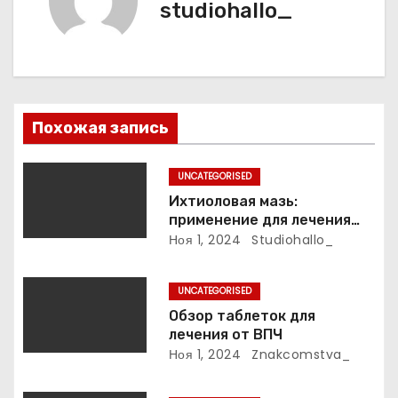
studiohallo_
я
п
о
з
Похожая запись
а
UNCATEGORISED
п
Ихтиоловая мазь:
применение для лечения
и
фурункулов
Ноя 1, 2024
Studiohallo_
с
UNCATEGORISED
я
Обзор таблеток для
лечения от ВПЧ
м
Ноя 1, 2024
Znakcomstva_