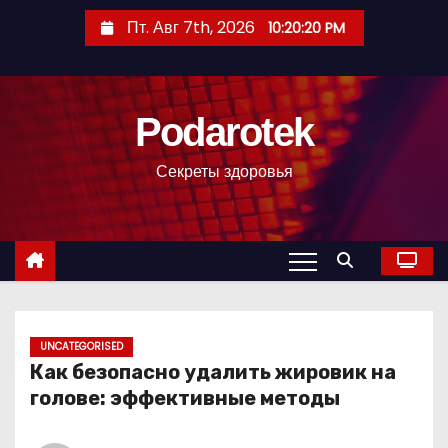
П
Пт. Авг 7th, 2026
10:20:21 PM
е
р
е
Podarotek
й
т
Секреты здоровья
и
к
с
о
д
е
р
UNCATEGORISED
Как безопасно удалить жировик на
ж
голове: эффективные методы
и
м