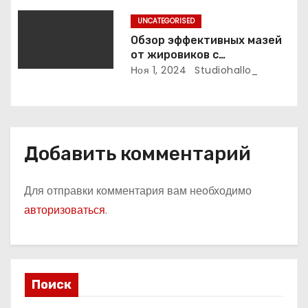
с
UNCATEGORISED
я
Обзор эффективных мазей
м
от жировиков с
рассасывающим эффектом
Ноя 1, 2024
Studiohallo_
Добавить комментарий
Для отправки комментария вам необходимо
авторизоваться
.
Поиск