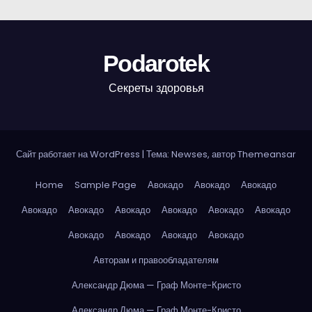
Podarotek
Секреты здоровья
Сайт работает на WordPress
|
Тема: Newses, автор
Themeansar
Home
Sample Page
Авокадо
Авокадо
Авокадо
Авокадо
Авокадо
Авокадо
Авокадо
Авокадо
Авокадо
Авокадо
Авокадо
Авокадо
Авокадо
Авторам и правообладателям
Александр Дюма — Граф Монте-Кристо
Александр Дюма — Граф Монте-Кристо