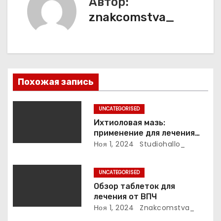
Автор:
а
znakcomstva_
ц
и
я
Похожая запись
п
UNCATEGORISED
о
Ихтиоловая мазь:
применение для лечения
з
фурункулов
Ноя 1, 2024
Studiohallo_
а
UNCATEGORISED
п
Обзор таблеток для
лечения от ВПЧ
и
Ноя 1, 2024
Znakcomstva_