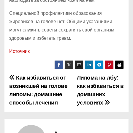
наблюдать за состоянием кожи на нем.
Специальной профилактики образования
жировиков на голове нет. Общими указаниями
могут служить советы сохранять свой организм
здоровым и избегать травм.
Источник
Как избавиться от
Липома на лбу:
Н
возникшей на голове
как избавиться в
а
липомы: домашние
домашних
способы лечения
условиях
в
и
г