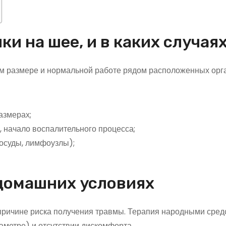
и на шее, и в каких случая
м размере и нормальной работе рядом расположенных орг
азмерах;
 начало воспалительного процесса;
сосуды, лимфоузлы);
домашних условиях
причине риска получения травмы. Терапия народными сре
аметре) и отсутствии дискомфорта.