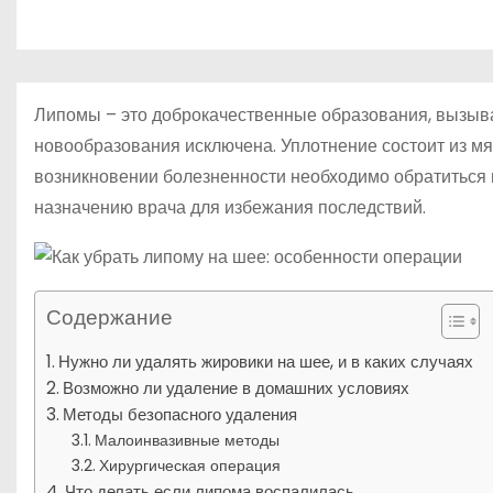
р
m
о
l
а
м
a
в
у
s
и
Липомы – это доброкачественные образования, вызы
s
т
новообразования исключена. Уплотнение состоит из мя
n
возникновении болезненности необходимо обратиться 
ь
i
назначению врача для избежания последствий.
k
i
Содержание
Нужно ли удалять жировики на шее, и в каких случаях
Возможно ли удаление в домашних условиях
Методы безопасного удаления
Малоинвазивные методы
Хирургическая операция
Что делать если липома воспалилась