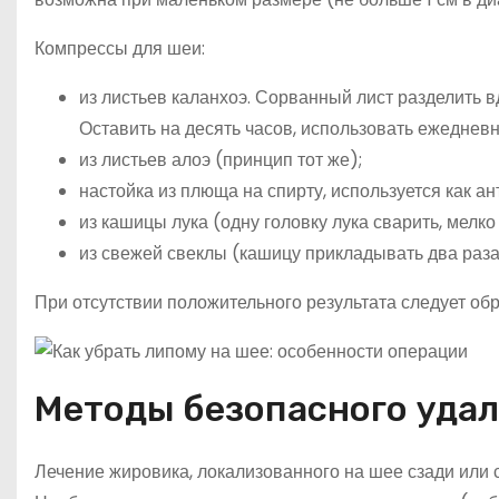
Компрессы для шеи:
из листьев каланхоэ. Сорванный лист разделить в
Оставить на десять часов, использовать ежедневн
из листьев алоэ (принцип тот же);
настойка из плюща на спирту, используется как ант
из кашицы лука (одну головку лука сварить, мелко
из свежей свеклы (кашицу прикладывать два раза 
При отсутствии положительного результата следует обр
Методы безопасного уда
Лечение жировика, локализованного на шее сзади или 