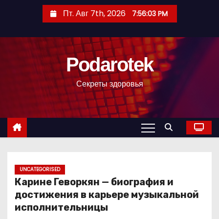
П
Пт. Авг 7th, 2026
7:56:05 PM
е
р
е
Podarotek
й
т
Секреты здоровья
и
к
с
о
д
е
р
UNCATEGORISED
Карине Геворкян — биография и
ж
достижения в карьере музыкальной
и
исполнительницы
м