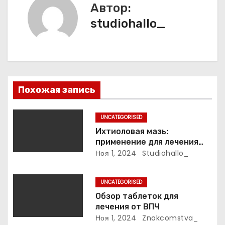
и
Автор:
studiohallo_
я
п
о
з
Похожая запись
а
UNCATEGORISED
п
Ихтиоловая мазь:
применение для лечения
и
фурункулов
Ноя 1, 2024
Studiohallo_
с
UNCATEGORISED
я
Обзор таблеток для
лечения от ВПЧ
м
Ноя 1, 2024
Znakcomstva_