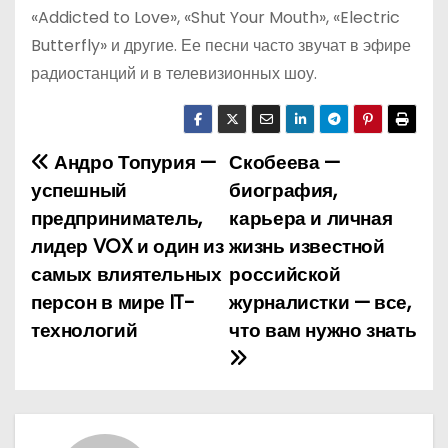
«Addicted to Love», «Shut Your Mouth», «Electric
Butterfly» и другие. Ее песни часто звучат в эфире
радиостанций и в телевизионных шоу.
Андро Топурия —
Скобеева —
Н
успешный
биография,
а
предприниматель,
карьера и личная
лидер VOX и один из
жизнь известной
в
самых влиятельных
российской
и
персон в мире IT-
журналистки — все,
технологий
что вам нужно знать
г
а
ц