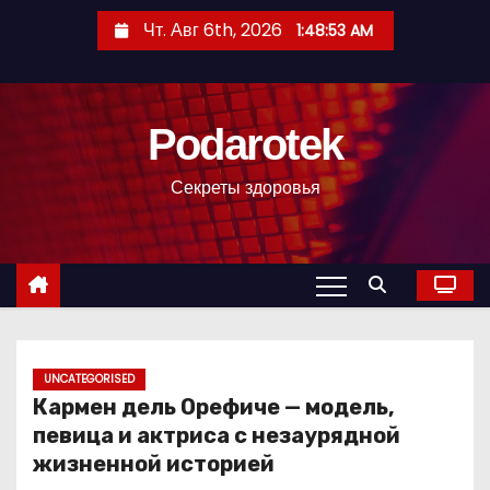
П
Чт. Авг 6th, 2026
1:48:54 AM
е
р
е
Podarotek
й
т
Секреты здоровья
и
к
с
о
д
е
р
UNCATEGORISED
Кармен дель Орефиче — модель,
ж
певица и актриса с незаурядной
и
жизненной историей
м