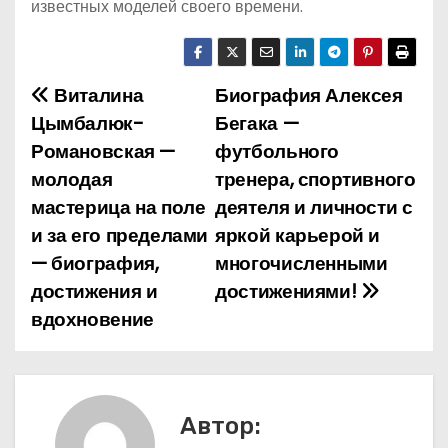
известных моделей своего времени.
Виталина
Биография Алексея
Н
Цымбалюк-
Бегака —
а
Романовская —
футбольного
молодая
тренера, спортивного
в
мастерица на поле
деятеля и личности с
и
и за его пределами
яркой карьерой и
— биография,
многочисленными
г
достижения и
достижениями!
а
вдохновение
ц
и
Автор:
я