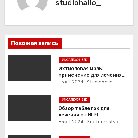
studiohallo_
п
о
з
Похожая запись
а
п
UNCATEGORISED
Ихтиоловая мазь:
и
применение для лечения
фурункулов
Ноя 1, 2024
Studiohallo_
с
я
UNCATEGORISED
Обзор таблеток для
м
лечения от ВПЧ
Ноя 1, 2024
Znakcomstva_