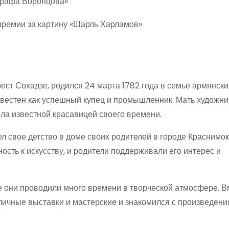
графа Воронцова»
премии за картину «Шарль Харламов»
ст Сохадзе, родился 24 марта 1782 года в семье армянски
звестен как успешный купец и промышленник. Мать художни
ла известной красавицей своего времени.
 свое детство в доме своих родителей в городе Краснимок,
ость к искусству, и родители поддерживали его интерес и
те они проводили много времени в творческой атмосфере. В
личные выставки и мастерские и знакомился с произведен