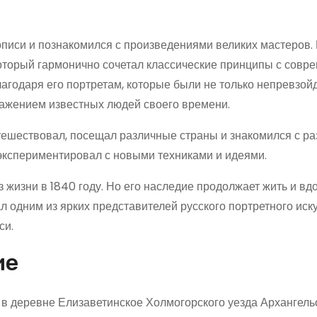
описи и познакомился с произведениями великих мастеров.
 который гармонично сочетал классические принципы с сов
агодаря его портретам, которые были не только непревзой
ражением известных людей своего времени.
тешествовал, посещал различные страны и знакомился с р
 экспериментировал с новыми техниками и идеями.
 жизни в 1840 году. Но его наследие продолжает жить и вд
ал одним из ярких представителей русского портретного иск
си.
ие
 в деревне Елизаветинское Холмогорского уезда Архангель