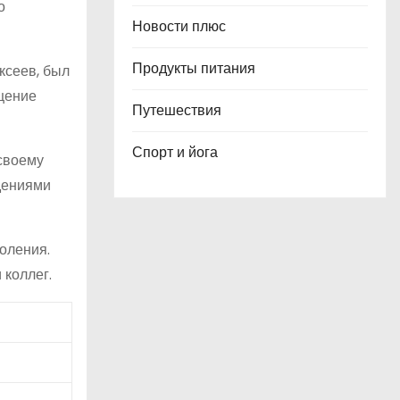
о
Новости плюс
Продукты питания
ксеев, был
ищение
Путешествия
Спорт и йога
 своему
едениями
коления.
 коллег.