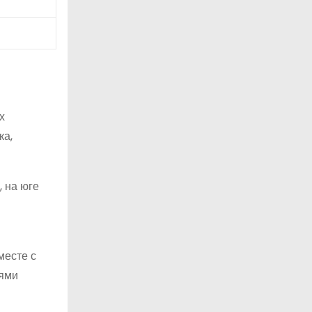
х
ка,
 на юге
месте с
иями