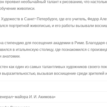
 он проявил необычайный талант к рисованию, что настольк
 обучение живописи.
Художеств в Санкт-Петербурге, где его учитель, Федор Але
кался портретной живописью, и его работы вызывали восх
а на стипендию для посещения академии в Риме. Благодаря
равился в итальянскую столицу, где познакомился с произв
и анатомии.
естен как один из самых талантливых художников своего по
 выразительностью, вызывая восхищение среди зрителей и
генерал-майора И. И. Акимова»