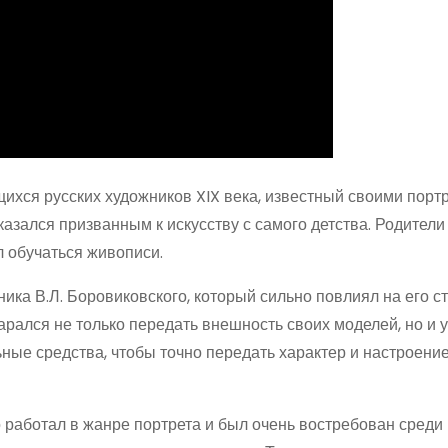
хся русских художников XIX века, известный своими портр
казался призванным к искусству с самого детства. Родители
л обучаться живописи.
ка В.Л. Боровиковского, который сильно повлиял на его ст
рался не только передать внешность своих моделей, но и у
ные средства, чтобы точно передать характер и настроени
 работал в жанре портрета и был очень востребован среди