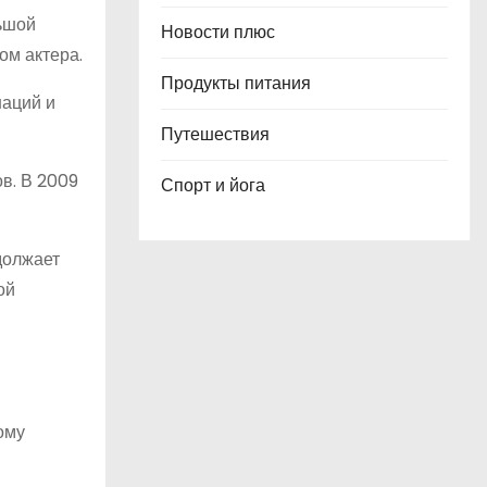
льшой
Новости плюс
ом актера.
Продукты питания
наций и
Путешествия
в. В 2009
Спорт и йога
должает
ой
ому