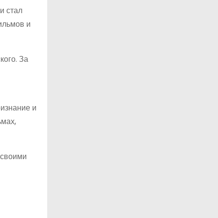
и стал
ильмов и
кого. За
ризнание и
ьмах,
 своими