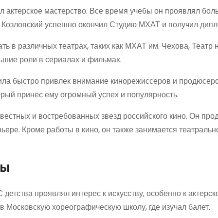
ал актерское мастерство. Все время учебы он проявлял бо
ду Козловский успешно окончил Студию МХАТ и получил дипл
ть в различных театрах, таких как МХАТ им. Чехова, Театр 
льшие роли в сериалах и фильмах.
ила быстро привлек внимание кинорежиссеров и продюсеро
орый принес ему огромный успех и популярность.
вестных и востребованных звезд российского кино. Он про
рьере. Кроме работы в кино, он также занимается театральн
ры
 детства проявлял интерес к искусству, особенно к актерск
в Московскую хореографическую школу, где изучал балет.