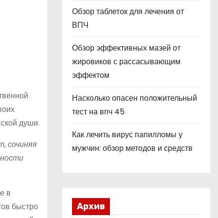
Обзор таблеток для лечения от
ВПЧ
Обзор эффективных мазей от
жировиков с рассасывающим
эффектом
ственной
Насколько опасен положительный
воих
тест на впч 45
сской души.
Как лечить вирус папилломы у
т, сочиняя
мужчин: обзор методов и средств
юности
е в
тов быстро
Архив