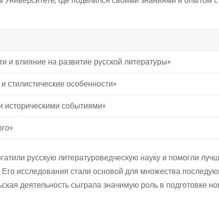
 Университете, где поделился своими знаниями и опытом 
ти и влияние на развитие русской литературы»
 и стилистические особенности»
 и историческими событиями»
ого»
гатили русскую литературоведческую науку и помогли лучш
а. Его исследования стали основой для множества последу
ьская деятельность сыграла значимую роль в подготовке но