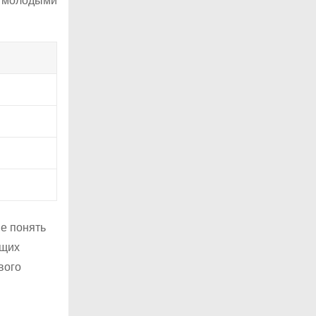
с молодыми
е понять
ющих
вого