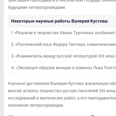
приглашен преподавать в Московском Государственном
будущими литературоведами.
Некоторые научные работы Валерия Кустова:
1. «Реализм в творчестве Ивана Тургенева: особеннос
2. «Поэтический язык Федора Тютчева: семантические
3. «Взаимосвязь между русской литературой XIX века
4. «Эволюция образов женщин в романах Льва Толст
Научные достижения Валерия Кустова значительно обо
многие аспекты творчества русских писателей XIX век
исследований и критических работ, а его преподавател
поколения литературоведов.