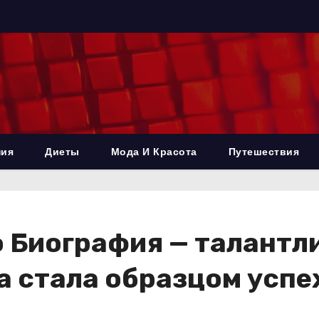
ния
Диеты
Мода И Красота
Путешествия
о Биография — талантл
ра стала образцом успе