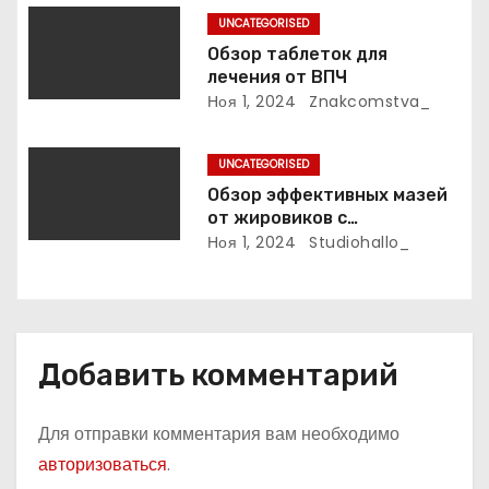
п
UNCATEGORISED
и
Обзор таблеток для
лечения от ВПЧ
с
Ноя 1, 2024
Znakcomstva_
я
UNCATEGORISED
м
Обзор эффективных мазей
от жировиков с
рассасывающим эффектом
Ноя 1, 2024
Studiohallo_
Добавить комментарий
Для отправки комментария вам необходимо
авторизоваться
.