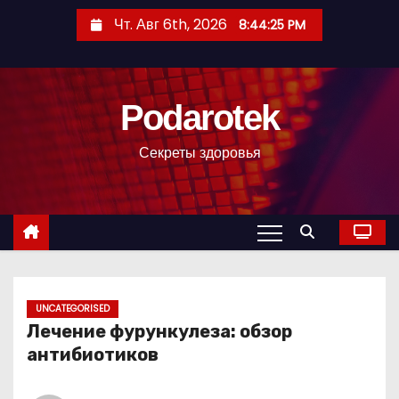
П
Чт. Авг 6th, 2026
8:44:26 PM
е
р
е
Podarotek
й
т
Секреты здоровья
и
к
с
о
д
е
р
UNCATEGORISED
Лечение фурункулеза: обзор
ж
антибиотиков
и
м