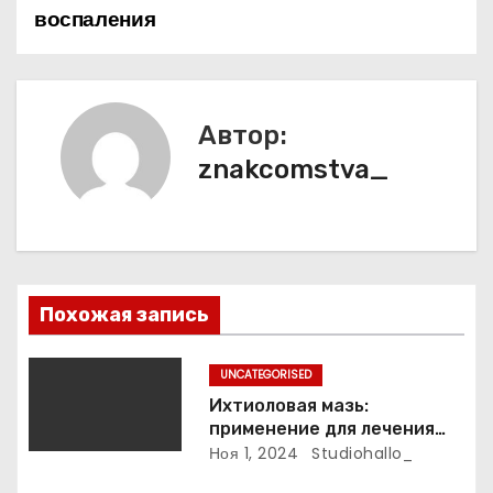
воспаления
и
г
а
Автор:
znakcomstva_
ц
и
я
п
Похожая запись
о
UNCATEGORISED
з
Ихтиоловая мазь:
применение для лечения
а
фурункулов
Ноя 1, 2024
Studiohallo_