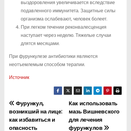
выздоровления увеличивается вследствие
подавленного иммунитета. Защитные силы
организма ослабевают, человек болеет.
При легком течении реконвалесценция
наступает через неделю. Тяжелые случаи
длятся месяцами.
При фурункулезе антибиотики являются
неотъемлемым способом терапии.
Источник
Фурункул,
Как использовать
Н
возникший на лице:
мазь Вишневского
а
как избавиться и
для лечения
опасность
фурункулов
в