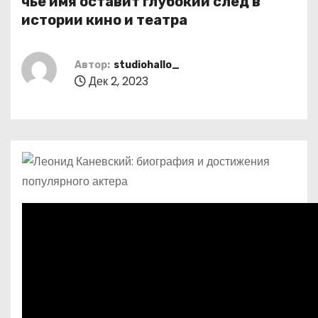
чье имя оставит глубокий след в
о
истории кино и театра
м
у
Автор:
studiohallo_
Дек 2, 2023