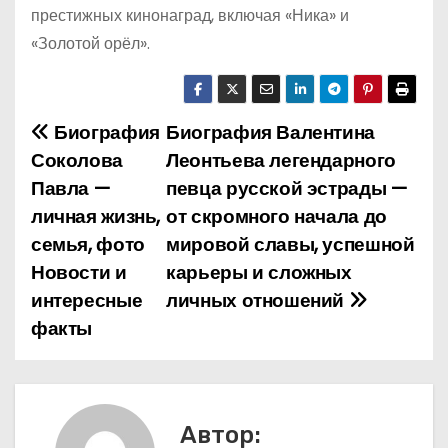
престижных кинонаград, включая «Ника» и
«Золотой орёл».
Биография
Биография Валентина
Н
Соколова
Леонтьева легендарного
а
Павла —
певца русской эстрады —
личная жизнь,
от скромного начала до
в
семья, фото
мировой славы, успешной
и
Новости и
карьеры и сложных
интересные
личных отношений
г
факты
а
ц
и
Автор: