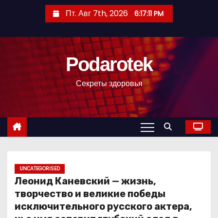
П
Пт. Авг 7th, 2026
6:17:12 PM
е
р
е
Podarotek
й
т
Секреты здоровья
и
к
с
о
д
е
р
UNCATEGORISED
Леонид Каневский — жизнь,
ж
творчество и великие победы
и
исключительного русского актера,
м