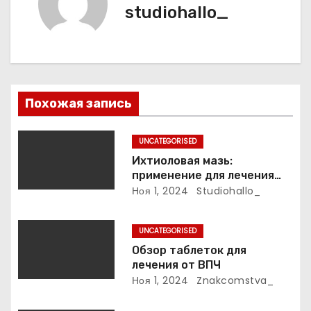
studiohallo_
я
п
о
з
Похожая запись
а
UNCATEGORISED
п
Ихтиоловая мазь:
применение для лечения
и
фурункулов
Ноя 1, 2024
Studiohallo_
с
UNCATEGORISED
я
Обзор таблеток для
лечения от ВПЧ
м
Ноя 1, 2024
Znakcomstva_