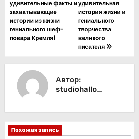
а
удивительные факты и
удивительная
захватывающие
история жизни и
в
истории из жизни
гениального
и
гениального шеф-
творчества
повара Кремля!
великого
г
писателя
а
ц
и
Автор:
studiohallo_
я
п
о
з
Похожая запись