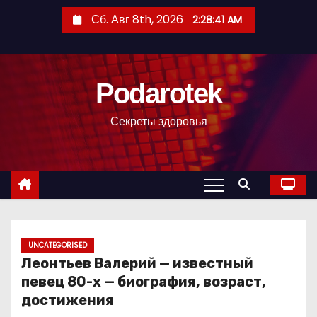
П
Сб. Авг 8th, 2026
2:28:42 AM
е
р
е
Podarotek
й
т
Секреты здоровья
и
к
с
о
д
е
р
UNCATEGORISED
Леонтьев Валерий — известный
ж
певец 80-х — биография, возраст,
и
достижения
м