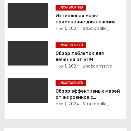
а
UNCATEGORISED
п
Ихтиоловая мазь:
применение для лечения
и
фурункулов
Ноя 1, 2024
Studiohallo_
с
UNCATEGORISED
я
Обзор таблеток для
лечения от ВПЧ
м
Ноя 1, 2024
Znakcomstva_
UNCATEGORISED
Обзор эффективных мазей
от жировиков с
рассасывающим эффектом
Ноя 1, 2024
Studiohallo_