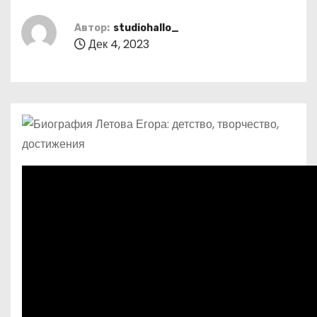
о
м
Автор:
studiohallo_
Дек 4, 2023
у