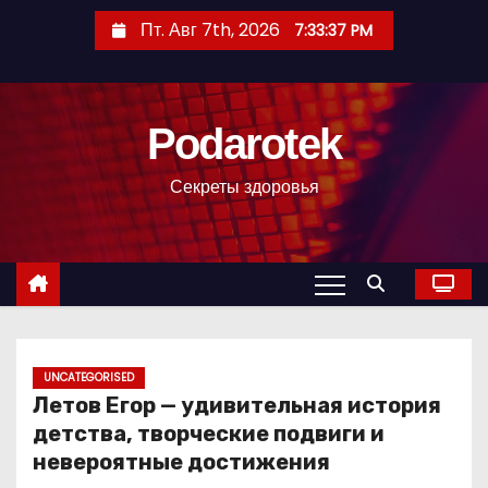
П
Пт. Авг 7th, 2026
7:33:38 PM
е
р
е
Podarotek
й
т
Секреты здоровья
и
к
с
о
д
е
р
UNCATEGORISED
Летов Егор — удивительная история
ж
детства, творческие подвиги и
и
невероятные достижения
м