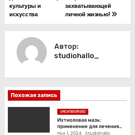
и
культуры и
захватывающей
искусства
личной жизнью!
г
а
ц
Автор:
и
studiohallo_
я
п
о
Похожая запись
з
UNCATEGORISED
а
Ихтиоловая мазь:
применение для лечения
п
фурункулов
Ноя 1, 2024
Studiohallo_