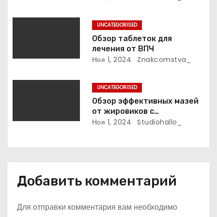
и
UNCATEGORISED
с
Обзор таблеток для
лечения от ВПЧ
я
Ноя 1, 2024
Znakcomstva_
м
UNCATEGORISED
Обзор эффективных мазей
от жировиков с
рассасывающим эффектом
Ноя 1, 2024
Studiohallo_
Добавить комментарий
Для отправки комментария вам необходимо