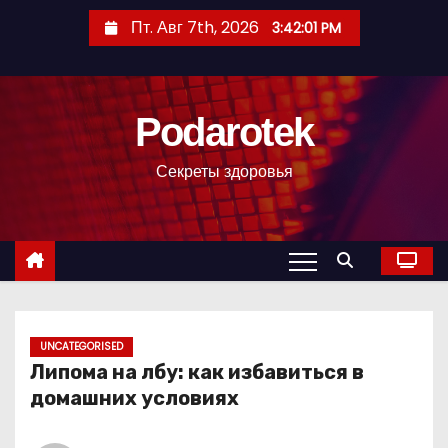
П
Пт. Авг 7th, 2026
3:42:02 PM
е
р
е
Podarotek
й
т
Секреты здоровья
и
к
с
о
д
е
р
UNCATEGORISED
Липома на лбу: как избавиться в
ж
домашних условиях
и
м