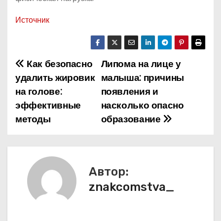
Источник
Как безопасно
Липома на лице у
Н
удалить жировик
малыша: причины
а
на голове:
появления и
эффективные
насколько опасно
в
методы
образование
и
г
а
Автор:
znakcomstva_
ц
и