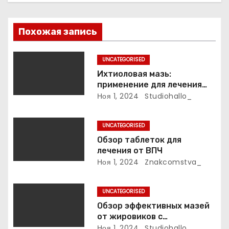
я
п
Похожая запись
о
UNCATEGORISED
з
Ихтиоловая мазь:
применение для лечения
а
фурункулов
Ноя 1, 2024
Studiohallo_
п
UNCATEGORISED
и
Обзор таблеток для
лечения от ВПЧ
с
Ноя 1, 2024
Znakcomstva_
я
UNCATEGORISED
м
Обзор эффективных мазей
от жировиков с
рассасывающим эффектом
Ноя 1, 2024
Studiohallo_