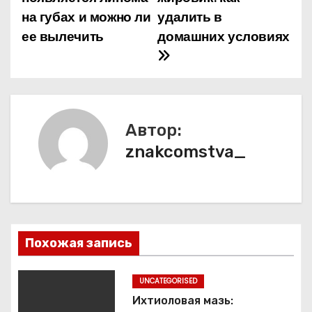
а
на губах и можно ли
удалить в
ее вылечить
домашних условиях
в
и
г
а
Автор:
znakcomstva_
ц
и
я
п
Похожая запись
о
UNCATEGORISED
з
Ихтиоловая мазь: