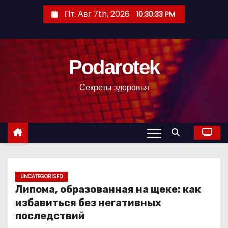
П
Пт. Авг 7th, 2026
10:30:34 PM
е
р
е
Podarotek
й
т
Секреты здоровья
и
к
с
о
д
е
р
UNCATEGORISED
Липома, образованная на щеке: как
ж
избавиться без негативных
и
последствий
м