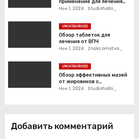
применение для лечения
а
фурункулов
Ноя 1, 2024
Studiohallo_
п
UNCATEGORISED
и
Обзор таблеток для
лечения от ВПЧ
с
Ноя 1, 2024
Znakcomstva_
я
UNCATEGORISED
м
Обзор эффективных мазей
от жировиков с
рассасывающим эффектом
Ноя 1, 2024
Studiohallo_
Добавить комментарий