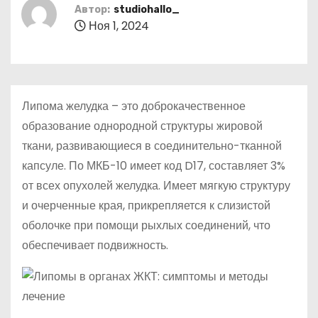
о
Автор:
studiohallo_
Ноя 1, 2024
м
у
Липома желудка – это доброкачественное
образование однородной структуры жировой
ткани, развивающиеся в соединительно-тканной
капсуле. По МКБ-10 имеет код D17, составляет 3%
от всех опухолей желудка. Имеет мягкую структуру
и очерченные края, прикрепляется к слизистой
оболочке при помощи рыхлых соединений, что
обеспечивает подвижность.