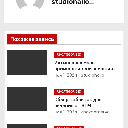
а
studiohallo_
ц
и
я
Похожая запись
п
UNCATEGORISED
о
Ихтиоловая мазь:
применение для лечения
з
фурункулов
Ноя 1, 2024
Studiohallo_
а
UNCATEGORISED
п
Обзор таблеток для
лечения от ВПЧ
и
Ноя 1, 2024
Znakcomstva_
с