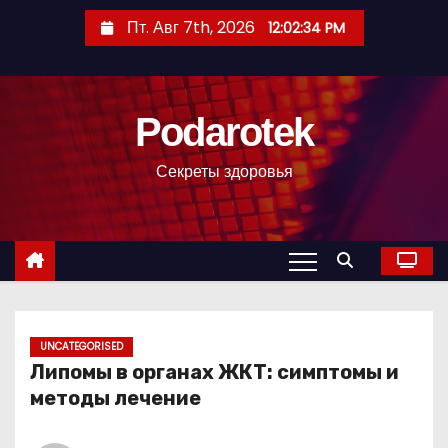
П
Пт. Авг 7th, 2026
12:02:35 PM
е
р
е
Podarotek
й
т
Секреты здоровья
и
к
с
о
д
е
р
UNCATEGORISED
Липомы в органах ЖКТ: симптомы и
ж
методы лечение
и
м