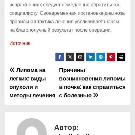
испражнениях следует немедленно обратиться к
специалисту. Своевременная постановка диагноза,
правильная тактика лечения увеличивает шансы
на благополучный результат после операции.
Источник
Липома на
Причины
Н
легких: виды
возникновения липомы
а
опухоли и
в почке: как справиться
методы лечения
с болезнью
в
и
г
Автор: