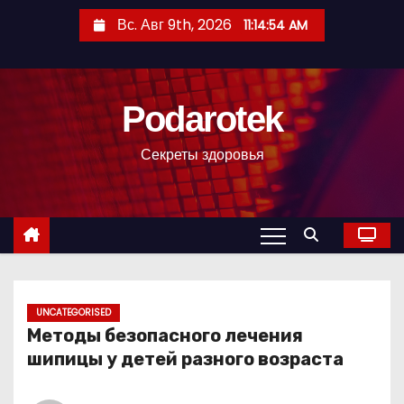
П
Вс. Авг 9th, 2026
11:14:55 AM
е
р
е
Podarotek
й
т
Секреты здоровья
и
к
с
о
д
е
р
UNCATEGORISED
Методы безопасного лечения
ж
шипицы у детей разного возраста
и
м