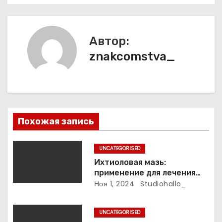
и
г
Автор:
а
znakcomstva_
ц
и
я
Похожая запись
п
UNCATEGORISED
о
Ихтиоловая мазь:
применение для лечения
з
фурункулов
Ноя 1, 2024
Studiohallo_
а
UNCATEGORISED
п