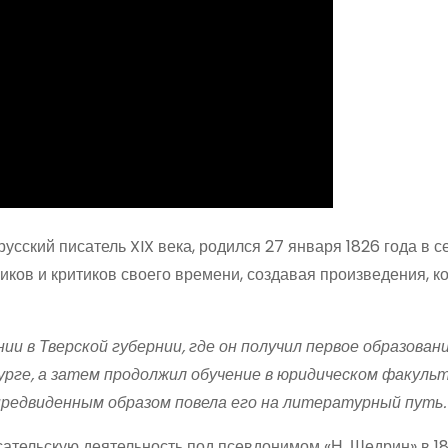
русский писатель XIX века, родился 27 января 1826 года в 
ков и критиков своего времени, создавая произведения, к
 в Тверской губернии, где он получил первое образовани
урге, а затем продолжил обучение в юридическом факуль
предвиденным образом повела его на литературный путь.
ельскую деятельность под псевдонимом «Н. Шедрин» в 18