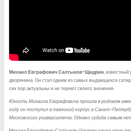
Михаил Евграфович Салтыков-Щедрин
, известный 
дворянина. Он стал одним из самых выдающихся сатири
сих пор актуальны и не теряют своего значения.
Юность Михаила Евграфовича прошла в родовом имении
году он поступил в пажеский корпус в Санкт-Петерб
Московского университета. Однако судьба самым не
Михаил Евграфович Салтыков-Щедрин начал свою писат