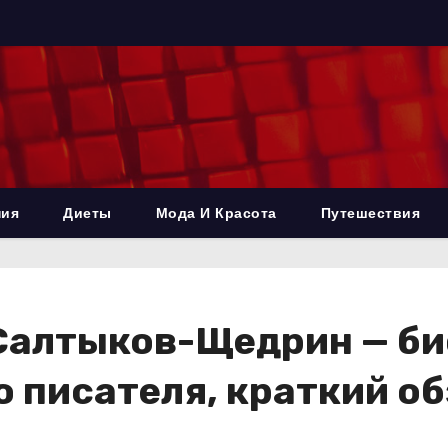
ния
Диеты
Мода И Красота
Путешествия
Салтыков-Щедрин — би
о писателя, краткий о