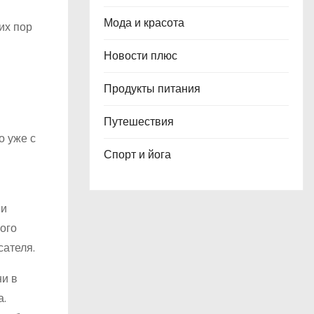
Мода и красота
их пор
Новости плюс
Продукты питания
Путешествия
о уже с
Спорт и йога
ни
ого
сателя.
ни в
а.