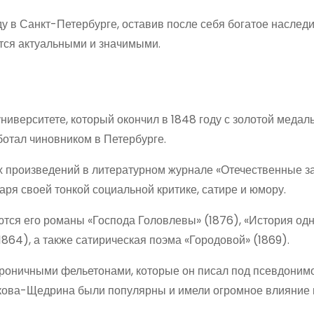
 в Санкт-Петербурге, оставив после себя богатое наслед
ются актуальными и значимыми.
иверситете, который окончил в 1848 году с золотой медал
ботал чиновником в Петербурге.
 произведений в литературном журнале «Отечественные за
я своей тонкой социальной критике, сатире и юмору.
я его романы «Господа Головлевы» (1876), «История одн
1864), а также сатирическая поэма «Городовой» (1869).
роничными фельетонами, которые он писал под псевдоним
ыкова-Щедрина были популярны и имели огромное влияние 