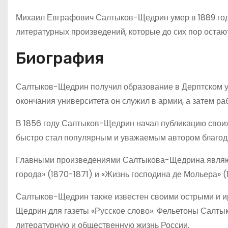
Михаил Евграфович Салтыков-Щедрин умер в 1889 году
литературных произведений, которые до сих пор оста
Биография
Салтыков-Щедрин получил образование в Дерптском ун
окончания университета он служил в армии, а затем ра
В 1856 году Салтыков-Щедрин начал публикацию своих
быстро стал популярным и уважаемым автором благодар
Главными произведениями Салтыкова-Щедрина являютс
города» (1870-1871) и «Жизнь господина де Мольера» (
Салтыков-Щедрин также известен своими острыми и и
Щедрин для газеты «Русское слово». Фельетоны Салт
литературную и общественную жизнь России.