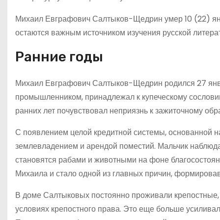
Михаил Евграфович Салтыков-Щедрин умер 10 (22) янв
остаются важным источником изучения русской литера
Ранние годы
Михаил Евграфович Салтыков-Щедрин родился 27 январ
промышленником, принадлежал к купеческому сословию
ранних лет почувствовал неприязнь к зажиточному обр
С появлением целой кредитной системы, основанной на
землевладением и арендой поместий. Мальчик наблюдал
становятся рабами и животными на фоне благосостояни
Михаила и стало одной из главных причин, формирова
В доме Салтыковых постоянно проживали крепостные, и
условиях крепостного права. Это еще больше усиливал