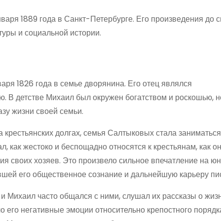
аря 1889 года в Санкт-Петербурге. Его произведения до с
туры и социальной истории.
я 1826 года в семье дворянина. Его отец являлся
. В детстве Михаил был окружен богатством и роскошью, н
азу жизни своей семьи.
 крестьянских долгах, семья Салтыковых стала заниматься
, как жестоко и беспощадно относятся к крестьянам, как о
я своих хозяев. Это произвело сильное впечатление на юн
вшей его общественное сознание и дальнейшую карьеру пи
 Михаил часто общался с ними, слушал их рассказы о жиз
о его негативные эмоции относительно крепостного порядк