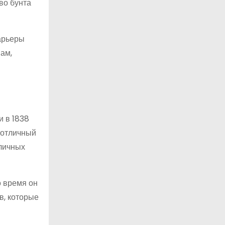
во бунта
арьеры
ам,
 в 1838
к отличный
зличных
о время он
в, которые