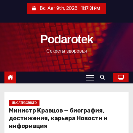
П
Вс. Авг 9th, 2026
11:17:32 PM
е
р
е
Podarotek
й
т
Секреты здоровья
и
к
с
о
д
е
р
UNCATEGORISED
Министр Кравцов — биография,
ж
достижения, карьера Новости и
и
информация
м