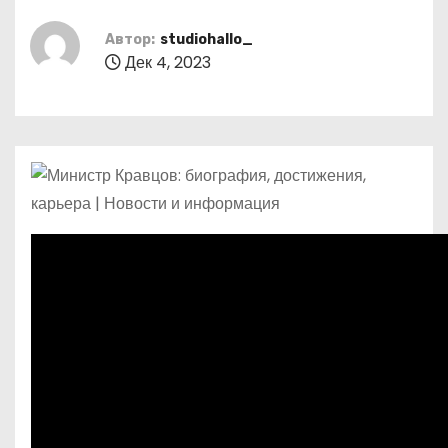
о
м
Автор:
studiohallo_
Дек 4, 2023
у