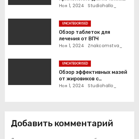
фурункулов
Ноя 1, 2024
Studiohallo_
с
я
UNCATEGORISED
Обзор таблеток для
м
лечения от ВПЧ
Ноя 1, 2024
Znakcomstva_
UNCATEGORISED
Обзор эффективных мазей
от жировиков с
рассасывающим эффектом
Ноя 1, 2024
Studiohallo_
Добавить комментарий