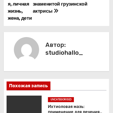
я, личная
знаменитой грузинской
г
жизнь,
актрисы
а
жена, дети
ц
и
Автор:
я
studiohallo_
п
о
з
Похожая запись
а
п
UNCATEGORISED
Ихтиоловая мазь:
и
применение для лечения