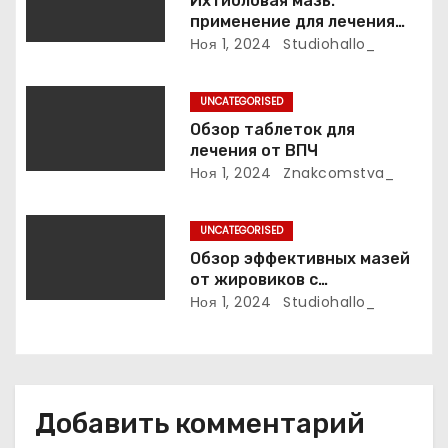
Ихтиоловая мазь:
а
применение для лечения
фурункулов
Ноя 1, 2024
Studiohallo_
п
и
UNCATEGORISED
Обзор таблеток для
с
лечения от ВПЧ
Ноя 1, 2024
Znakcomstva_
я
м
UNCATEGORISED
Обзор эффективных мазей
от жировиков с
рассасывающим эффектом
Ноя 1, 2024
Studiohallo_
Добавить комментарий