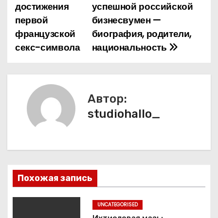
а
достижения
успешной российской
первой
бизнесвумен —
в
французской
биография, родители,
и
секс-символа
национальность
г
а
Автор:
ц
studiohallo_
и
я
п
Похожая запись
о
з
UNCATEGORISED