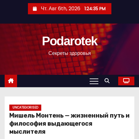
П
Чт. Авг 6th, 2026
1:24:36 PM
е
р
е
Podarotek
й
т
Секреты здоровья
и
к
с
о
д
е
р
UNCATEGORISED
Мишель Монтень — жизненный путь и
ж
философия выдающегося
и
мыслителя
м