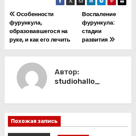
Особенности
Воспаление
Н
фурункула,
фурункула:
а
образовавшегося на
стадии
руке, и как его лечить
развития
в
и
г
Автор:
а
studiohallo_
ц
и
я
Похожая запись
п