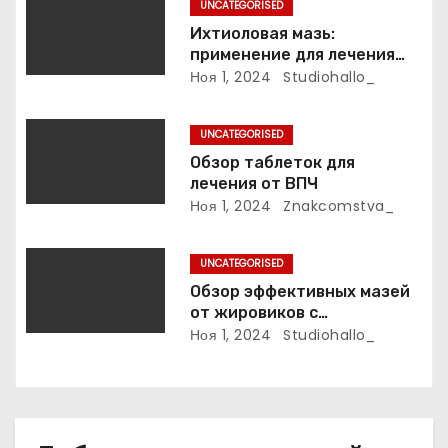
UNCATEGORISED
о
Ихтиоловая мазь:
применение для лечения
з
фурункулов
Ноя 1, 2024
Studiohallo_
а
UNCATEGORISED
п
Обзор таблеток для
лечения от ВПЧ
и
Ноя 1, 2024
Znakcomstva_
с
UNCATEGORISED
я
Обзор эффективных мазей
м
от жировиков с
рассасывающим эффектом
Ноя 1, 2024
Studiohallo_