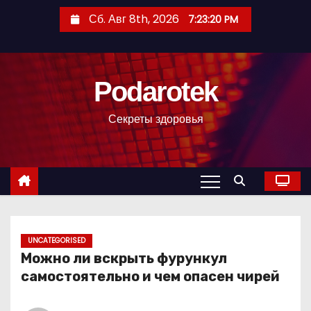
П
Сб. Авг 8th, 2026
7:23:21 PM
е
р
е
Podarotek
й
т
Секреты здоровья
и
к
с
о
д
е
р
UNCATEGORISED
Можно ли вскрыть фурункул
ж
самостоятельно и чем опасен чирей
и
м