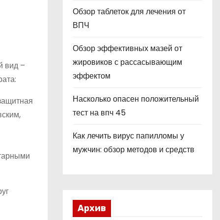
Обзор таблеток для лечения от
ВПЧ
Обзор эффективных мазей от
жировиков с рассасывающим
й вид –
эффектом
рата:
Насколько опасен положительный
 защитная
тест на впч 45
ским,
Как лечить вирус папилломы у
мужчин: обзор методов и средств
итарными
руг
Архив