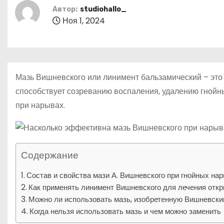
р
m
о
Автор:
studiohallo_
l
а
м
Ноя 1, 2024
a
в
у
s
и
s
т
Мазь Вишневского или линимент бальзамический – эт
n
ь
способствует созреванию воспаления, удалению гнойн
i
при нарывах.
k
i
Содержание
Состав и свойства мази А. Вишневского при гнойных на
Как применять линимент Вишневского для лечения откр
Можно ли использовать мазь, изобретенную Вишневским
Когда нельзя использовать мазь и чем можно заменить