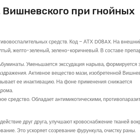
. Вишневского при гнойных
отивовоспалительных средств. Код – АТХ D08AX. На внешни
лтый, желто-зеленый, зелено-коричневый. В составе препа
льбуминаты. Уменьшается экссудация нарыва, формируется
здражения. Активное вещество мази, изобретенной Вишнев
ызывает ее инактивацию. На фоне применения снижается
дрома.
ное средство. Обладает антимикотическими, противопараз
ействие друг друга, улучшают кровоснабжение тканей вок
ание. Это ускоряет созревание фурункула, очистку раны.