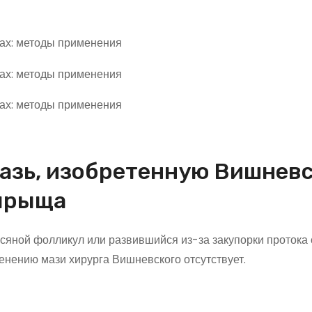
азь, изобретенную Вишневс
 прыща
яной фолликул или развившийся из-за закупорки протока
менению мази хирурга Вишневского отсутствует.