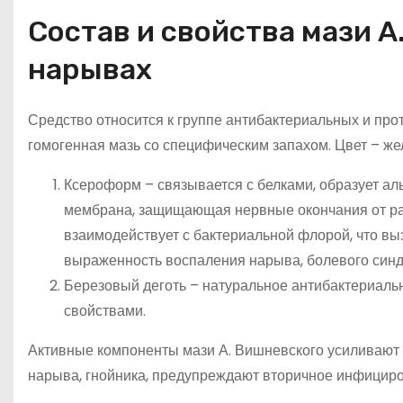
Состав и свойства мази А
нарывах
Средство относится к группе антибактериальных и пр
гомогенная мазь со специфическим запахом. Цвет – же
Ксероформ – связывается с белками, образует а
мембрана, защищающая нервные окончания от ра
взаимодействует с бактериальной флорой, что в
выраженность воспаления нарыва, болевого син
Березовый деготь – натуральное антибактериаль
свойствами.
Активные компоненты мази А. Вишневского усиливают д
нарыва, гнойника, предупреждают вторичное инфициров