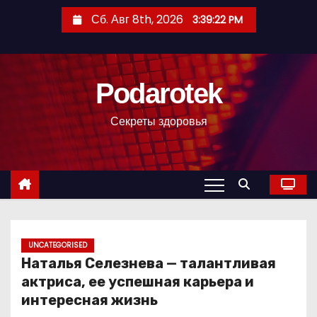
П
Сб. Авг 8th, 2026
3:39:22 PM
е
р
е
Podarotek
й
т
Секреты здоровья
и
к
с
о
д
е
р
UNCATEGORISED
Наталья Селезнева — талантливая
ж
актриса, ее успешная карьера и
и
интересная жизнь
м