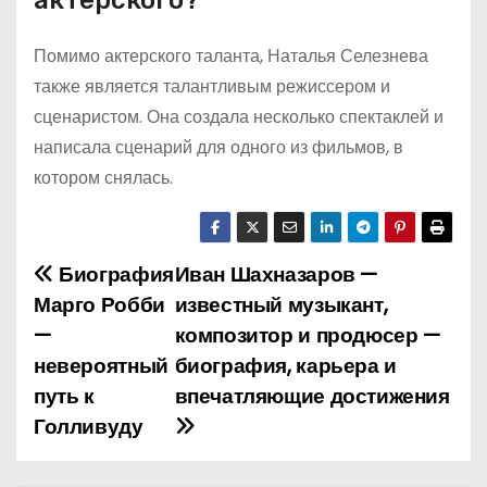
актерского?
Помимо актерского таланта, Наталья Селезнева
также является талантливым режиссером и
сценаристом. Она создала несколько спектаклей и
написала сценарий для одного из фильмов, в
котором снялась.
Биография
Иван Шахназаров —
Н
Марго Робби
известный музыкант,
а
—
композитор и продюсер —
невероятный
биография, карьера и
в
путь к
впечатляющие достижения
и
Голливуду
г