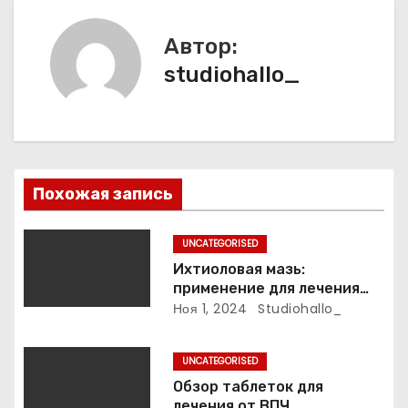
а
Автор:
ц
studiohallo_
и
я
п
Похожая запись
о
з
UNCATEGORISED
Ихтиоловая мазь:
а
применение для лечения
фурункулов
Ноя 1, 2024
Studiohallo_
п
и
UNCATEGORISED
Обзор таблеток для
с
лечения от ВПЧ