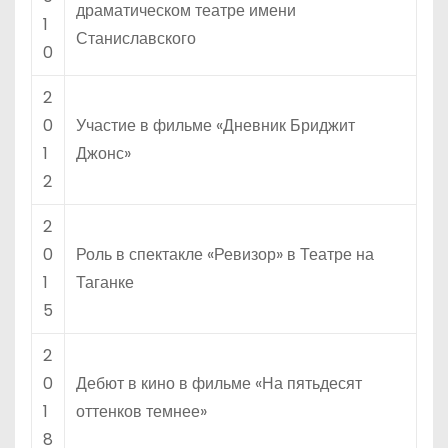
драматическом театре имени
1
Станиславского
0
2
0
Участие в фильме «Дневник Бриджит
1
Джонс»
2
2
0
Роль в спектакле «Ревизор» в Театре на
1
Таганке
5
2
0
Дебют в кино в фильме «На пятьдесят
1
оттенков темнее»
8