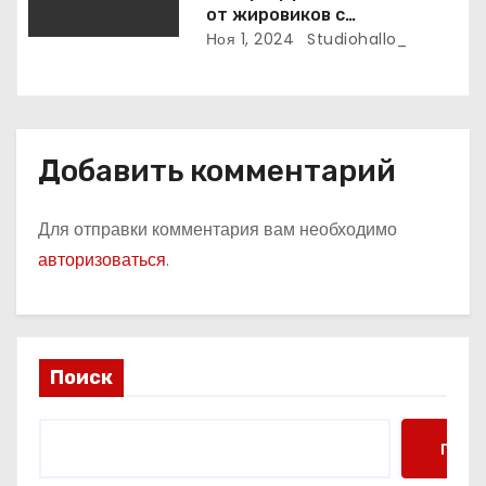
от жировиков с
рассасывающим эффектом
Ноя 1, 2024
Studiohallo_
Добавить комментарий
Для отправки комментария вам необходимо
авторизоваться
.
Поиск
Поис