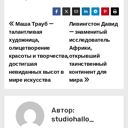
Маша Трауб —
Ливингстон Давид
Н
талантливая
— знаменитый
а
художница,
исследователь
олицетворение
Африки,
в
красоты и творчества,
открывший
и
достигшая
таинственный
невиданных высот в
континент для
г
мире искусства
мира
а
ц
и
Автор:
studiohallo_
я