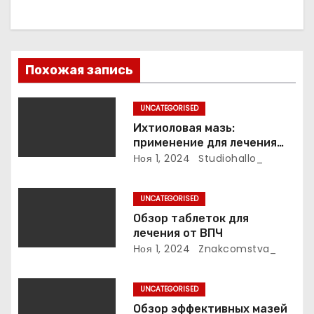
п
о
з
Похожая запись
а
UNCATEGORISED
п
Ихтиоловая мазь:
применение для лечения
и
фурункулов
Ноя 1, 2024
Studiohallo_
с
UNCATEGORISED
я
Обзор таблеток для
лечения от ВПЧ
м
Ноя 1, 2024
Znakcomstva_
UNCATEGORISED
Обзор эффективных мазей