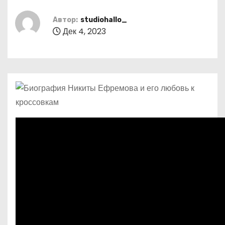
о
м
Автор:
studiohallo_
Дек 4, 2023
у