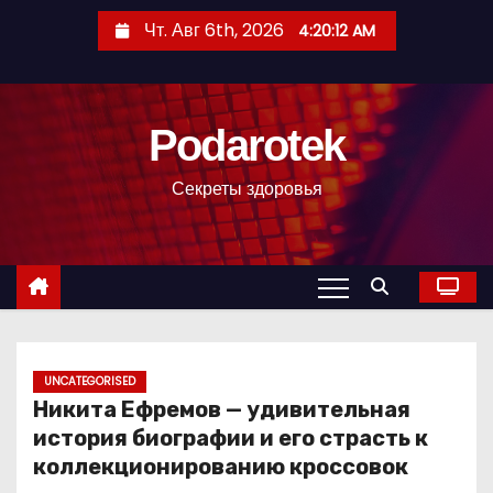
П
Чт. Авг 6th, 2026
4:20:13 AM
е
р
е
Podarotek
й
т
Секреты здоровья
и
к
с
о
д
е
р
UNCATEGORISED
Никита Ефремов — удивительная
ж
история биографии и его страсть к
и
коллекционированию кроссовок
м