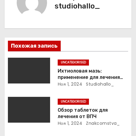
а
studiohallo_
ц
и
я
Похожая запись
п
UNCATEGORISED
о
Ихтиоловая мазь:
применение для лечения
з
фурункулов
Ноя 1, 2024
Studiohallo_
а
UNCATEGORISED
п
Обзор таблеток для
лечения от ВПЧ
и
Ноя 1, 2024
Znakcomstva_
с