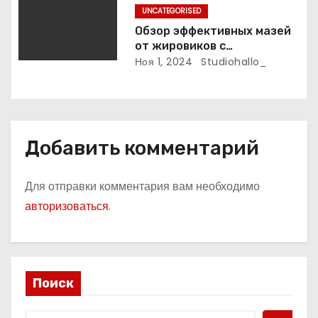
UNCATEGORISED
я
Обзор эффективных мазей
м
от жировиков с
рассасывающим эффектом
Ноя 1, 2024
Studiohallo_
Добавить комментарий
Для отправки комментария вам необходимо
авторизоваться
.
Поиск