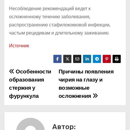
Несоблюдение рекомендаций ведет к
осложненному течению заболевания,
распространению стафилококковой инфекции,
частым рецидивам и длительному заживанию.
Источник
Особенности
Причины появления
Н
образования
чирия на глазу и
а
стержня у
возможные
фурункула
осложнения
в
и
г
Автор: