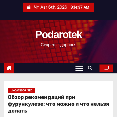
П
Чт. Авг 6th, 2026
8:14:38 AM
е
р
е
Podarotek
й
т
Секреты здоровья
и
к
с
о
д
е
р
UNCATEGORISED
Обзор рекомендаций при
ж
фурункулезе: что можно и что нельзя
и
делать
м