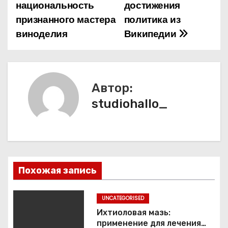
национальность
достижения
в
признанного мастера
политика из
и
виноделия
Википедии
г
а
Автор:
ц
studiohallo_
и
я
п
Похожая запись
о
з
UNCATEGORISED
Ихтиоловая мазь:
а
применение для лечения