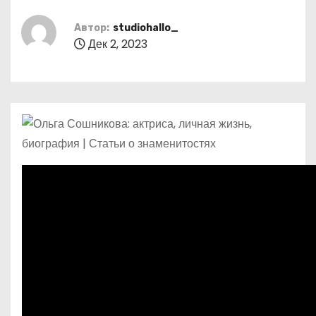
о
м
Автор:
studiohallo_
Дек 2, 2023
у