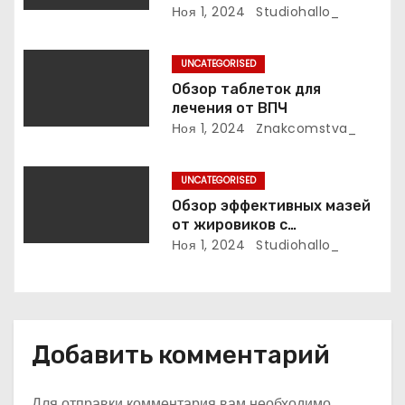
фурункулов
Ноя 1, 2024
Studiohallo_
п
и
UNCATEGORISED
Обзор таблеток для
с
лечения от ВПЧ
Ноя 1, 2024
Znakcomstva_
я
м
UNCATEGORISED
Обзор эффективных мазей
от жировиков с
рассасывающим эффектом
Ноя 1, 2024
Studiohallo_
Добавить комментарий
Для отправки комментария вам необходимо