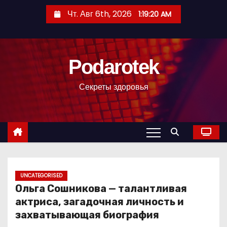
П
Чт. Авг 6th, 2026
1:19:21 AM
е
р
е
Podarotek
й
т
Секреты здоровья
и
к
с
о
д
е
р
UNCATEGORISED
Ольга Сошникова — талантливая
ж
актриса, загадочная личность и
и
захватывающая биография
м