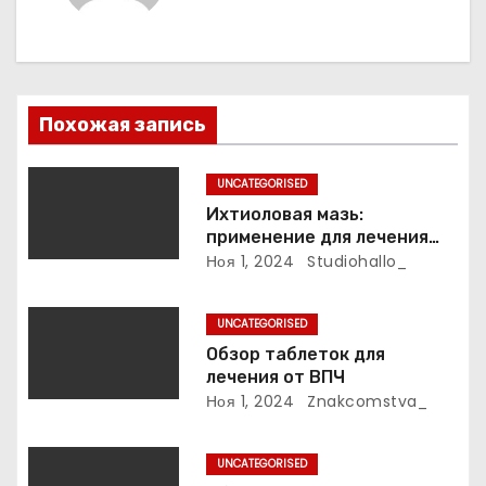
и
я
п
Похожая запись
о
з
UNCATEGORISED
Ихтиоловая мазь:
а
применение для лечения
фурункулов
Ноя 1, 2024
Studiohallo_
п
и
UNCATEGORISED
Обзор таблеток для
с
лечения от ВПЧ
Ноя 1, 2024
Znakcomstva_
я
м
UNCATEGORISED