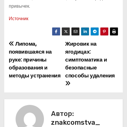
привычек.
Источник
Липома,
Жировик на
Н
появившаяся на
ягодицах:
а
руке: причины
симптоматика и
образования и
безопасные
в
методы устранения
способы удаления
и
г
а
Автор:
ц
znakcomstva_