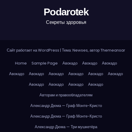
Podarotek
Секреты здоровья
Сайт работает на WordPress
|
Тема: Newses, автор
Themeansar
Home
Sample Page
Авокадо
Авокадо
Авокадо
Авокадо
Авокадо
Авокадо
Авокадо
Авокадо
Авокадо
Авокадо
Авокадо
Авокадо
Авокадо
Авторам и правообладателям
Александр Дюма — Граф Монте-Кристо
Александр Дюма — Граф Монте-Кристо
Александр Дюма — Три мушкетёра