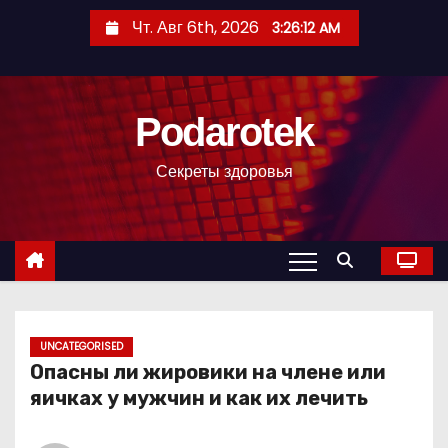
П
Чт. Авг 6th, 2026
3:26:13 AM
е
р
е
Podarotek
й
т
Секреты здоровья
и
к
с
о
д
е
р
UNCATEGORISED
Опасны ли жировики на члене или
ж
яичках у мужчин и как их лечить
и
м